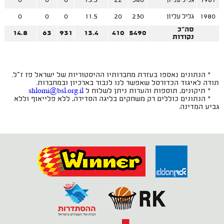
1981
גליל עליון
340
22
15.5
0
0
0
1980
גליל עליון
230
20
11.5
0
0
0
סה"כ
14.8
63
931
13.4
410
5490
נקודות
* הנתונים נאספו בעזרת מחברותיו ההיסטוריות של ישראל פז ז"ל.
תודה לאיגוד הכדורסל שאפשר לנו לנבור בארכיון ובמחברות.
* תיקונים, תוספות והערות ניתן לשלוח ל
shlomi@bsl.org.il
* הנתונים כוללים רק משחקים בליגה הסדירה, ללא פלייאוף וללא
גביע המדינה.