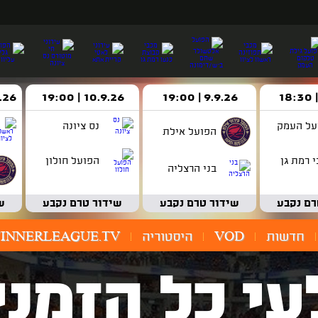
9.9.26 | 19:00
10.9.26 | 19:00
14.9.26 
על העמק
נס ציונה
הפועל אילת
 רמת גן
הפועל חולון
בני הרצליה
רם נקבע
שידור טרם נקבע
שידור טרם נקבע
ש
חדשות
VOD
היסטוריה
INNERLEAGUE.TV
עי כל הזמני