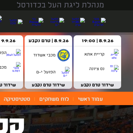
מנהלת ליגת העל בכדורסל
8.9.26 | 19:00
8.9.26 | טרם נקבע
9.9.26 | 18:30
הפו
קריית אתא
מכבי אשדוד
מכבי
נס ציונה
הפועל י-ם
שידור טרם נקבע
שידור טרם נקבע
שידור ט
עמוד ראשי
לוח משחקים
סטטיסטיקה
קל