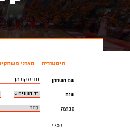
היסטוריה
מאזני משחקים
|
שם השחקן
שנה
קבוצה
הצג >