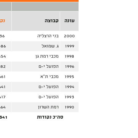
עונה
קבוצה
נק'
2000
בני הרצליה
36
1999
ג. שמואל
386
1998
מכבי רמת גן
454
1996
הפועל י-ם
482
1995
מכבי ת"א
461
1994
הפועל י-ם
641
1993
הפועל י-ם
417
1990
רמת השרון
464
סה"כ נקודות
341