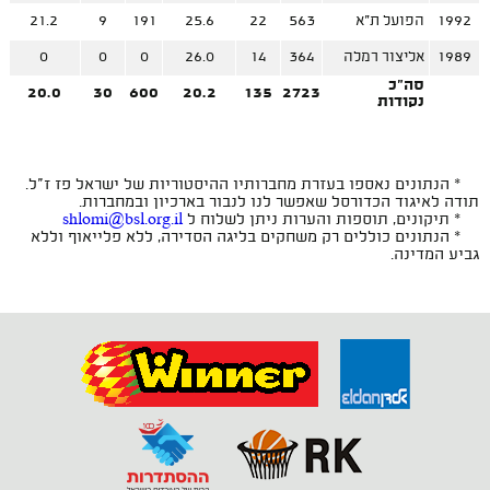
1992
הפועל ת"א
563
22
25.6
191
9
21.2
1989
אליצור רמלה
364
14
26.0
0
0
0
סה"כ
20.0
30
600
20.2
135
2723
נקודות
* הנתונים נאספו בעזרת מחברותיו ההיסטוריות של ישראל פז ז"ל.
תודה לאיגוד הכדורסל שאפשר לנו לנבור בארכיון ובמחברות.
* תיקונים, תוספות והערות ניתן לשלוח ל
shlomi@bsl.org.il
* הנתונים כוללים רק משחקים בליגה הסדירה, ללא פלייאוף וללא
גביע המדינה.