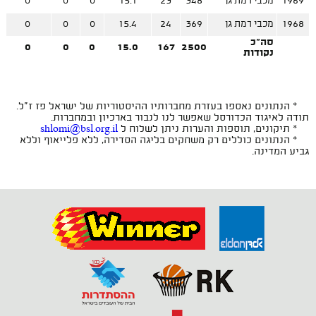
1969
מכבי רמת גן
348
23
15.1
0
0
0
1968
מכבי רמת גן
369
24
15.4
0
0
0
סה"כ
0
0
0
15.0
167
2500
נקודות
* הנתונים נאספו בעזרת מחברותיו ההיסטוריות של ישראל פז ז"ל.
תודה לאיגוד הכדורסל שאפשר לנו לנבור בארכיון ובמחברות.
* תיקונים, תוספות והערות ניתן לשלוח ל
shlomi@bsl.org.il
* הנתונים כוללים רק משחקים בליגה הסדירה, ללא פלייאוף וללא
גביע המדינה.