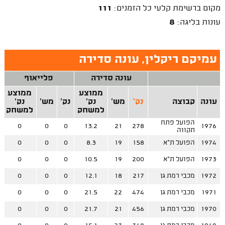
מקום ברשימת קלעי כל הזמנים:
111
עונות בליגה:
8
עמיקם ריקלין, עונה סדירה
עונה סדירה
פלייאוף
ממוצע
ממוצע
עונה
קבוצה
נק'
מש'
נק'
נק'
מש'
נק'
למשחק
למשחק
הפועל פתח
0
0
0
13.2
21
278
1976
תקווה
1974
הפועל ת"א
158
19
8.3
0
0
0
1973
הפועל ת"א
200
19
10.5
0
0
0
1972
מכבי רמת גן
217
18
12.1
0
0
0
1971
מכבי רמת גן
474
22
21.5
0
0
0
1970
מכבי רמת גן
456
21
21.7
0
0
0