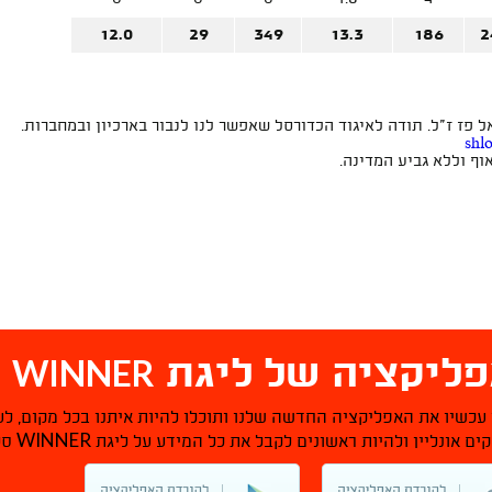
12.0
29
349
13.3
186
2
פז ז"ל. תודה לאיגוד הכדורסל שאפשר לנו לנבור בארכיון ובמחברות.
shl
ף וללא גביע המדינה.
WINNER
ליקציה של ליגת
ס
 עכשיו את האפליקציה החדשה שלנו ותוכלו להיות איתנו בכל מקום, לע
WINNER
ם אונליין ולהיות ראשונים לקבל את כל המידע על ליגת
סל