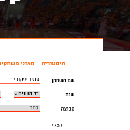
היסטוריה
מאזני משחקים
|
שם השחקן
שנה
קבוצה
הצג >