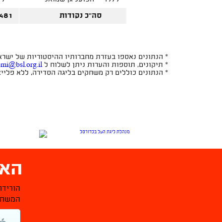
סה"כ נקודות
481
* הנתונים נאספו בעזרת מחברותיו ההיסטוריות של ישראל 
* תיקונים, תוספות והערות ניתן לשלוח ל
omi@bsl.org.il
* הנתונים כוללים רק משחקים בליגה הסדירה, ללא פלייאו
האפ
הורידו
המשחקי