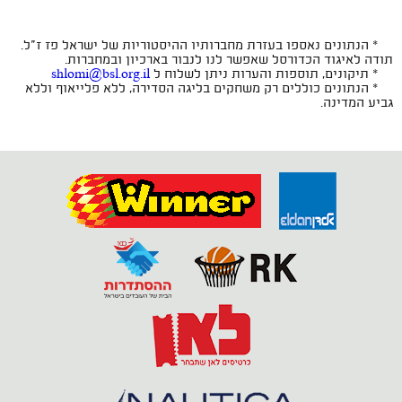
* הנתונים נאספו בעזרת מחברותיו ההיסטוריות של ישראל פז ז"ל.
תודה לאיגוד הכדורסל שאפשר לנו לנבור בארכיון ובמחברות.
* תיקונים, תוספות והערות ניתן לשלוח ל
shlomi@bsl.org.il
* הנתונים כוללים רק משחקים בליגה הסדירה, ללא פלייאוף וללא
גביע המדינה.