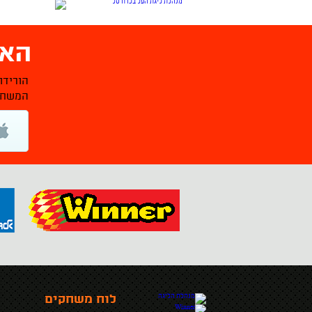
האפ
הורידו
המשחקי
לוח משחקים