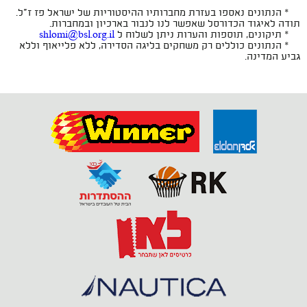
* הנתונים נאספו בעזרת מחברותיו ההיסטוריות של ישראל פז ז"ל.
תודה לאיגוד הכדורסל שאפשר לנו לנבור בארכיון ובמחברות.
* תיקונים, תוספות והערות ניתן לשלוח ל
shlomi@bsl.org.il
* הנתונים כוללים רק משחקים בליגה הסדירה, ללא פלייאוף וללא
גביע המדינה.