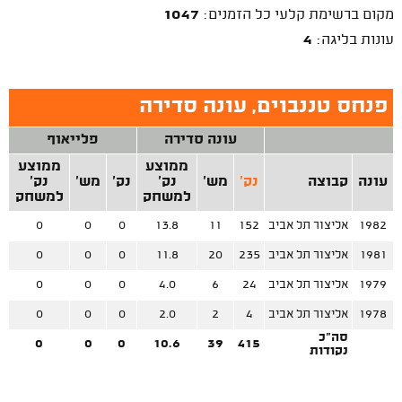
מקום ברשימת קלעי כל הזמנים:
1047
עונות בליגה:
4
פנחס טננבוים, עונה סדירה
עונה סדירה
פלייאוף
ממוצע
ממוצע
עונה
קבוצה
נק'
מש'
נק'
נק'
מש'
נק'
למשחק
למשחק
1982
אליצור תל אביב
152
11
13.8
0
0
0
1981
אליצור תל אביב
235
20
11.8
0
0
0
1979
אליצור תל אביב
24
6
4.0
0
0
0
1978
אליצור תל אביב
4
2
2.0
0
0
0
סה"כ
0
0
0
10.6
39
415
נקודות