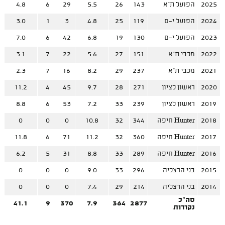
2025
הפועל ת"א
143
26
5.5
29
6
4.8
2024
הפועל י-ם
119
25
4.8
3
1
3.0
2023
הפועל י-ם
130
19
6.8
42
6
7.0
2022
מכבי ת"א
151
27
5.6
22
7
3.1
2021
מכבי ת"א
237
29
8.2
16
7
2.3
2020
ראשון לציון
271
28
9.7
45
4
11.2
2019
ראשון לציון
239
33
7.2
53
6
8.8
2018
Hunter חיפה
344
32
10.8
0
0
0
2017
Hunter חיפה
360
32
11.2
71
6
11.8
2016
Hunter חיפה
289
33
8.8
31
5
6.2
2015
בני הרצליה
296
33
9.0
0
0
0
2014
בני הרצליה
214
29
7.4
0
0
0
סה"כ
41.1
9
370
7.9
364
2877
נקודות