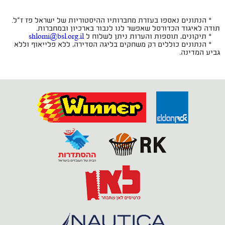
* הנתונים נאספו בעזרת מחברותיו ההיסטוריות של ישראל פז ז"ל.
תודה לאיגוד הכדורסל שאפשר לנו לנבור בארכיון ובמחברות.
* תיקונים, תוספות והערות ניתן לשלוח ל
shlomi@bsl.org.il
* הנתונים כוללים רק משחקים בליגה הסדירה, ללא פלייאוף וללא
גביע המדינה.