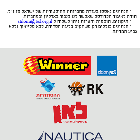
* הנתונים נאספו בעזרת מחברותיו ההיסטוריות של ישראל פז ז"ל.
תודה לאיגוד הכדורסל שאפשר לנו לנבור בארכיון ובמחברות.
* תיקונים, תוספות והערות ניתן לשלוח ל
shlomi@bsl.org.il
* הנתונים כוללים רק משחקים בליגה הסדירה, ללא פלייאוף וללא
גביע המדינה.