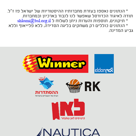
* הנתונים נאספו בעזרת מחברותיו ההיסטוריות של ישראל פז ז"ל.
תודה לאיגוד הכדורסל שאפשר לנו לנבור בארכיון ובמחברות.
* תיקונים, תוספות והערות ניתן לשלוח ל
shlomi@bsl.org.il
* הנתונים כוללים רק משחקים בליגה הסדירה, ללא פלייאוף וללא
גביע המדינה.