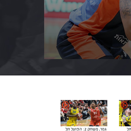
בי תל
גמר, משחק 2: הפועל תל