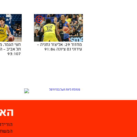
מחזור 29: אליצור נתניה -
עירוני נס ציונה 91:84
תל אביב - ה
93:107
האפ
הורידו
המשחקי