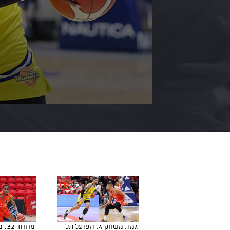
גמר, משחק 4: הפועל תל
מחזו