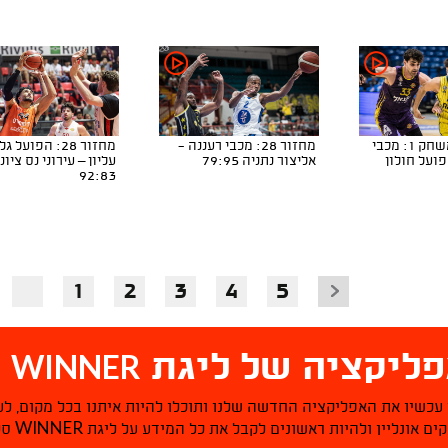
חצי הגמר, משחק 1: מכבי
מחזור 28: מכבי רעננה -
מחזור 28: הפועל ג
פועל חולון
אליצור נתניה 79:95
עליון – עירוני נס ציונ
92:83
1
2
3
4
5
WINNER
ליקציה של ליגת
ס
 עכשיו את האפליקציה החדשה שלנו ותוכלו להיות איתנו בכל מקום, לע
WINNER
ם אונליין ולהיות ראשונים לקבל את כל המידע על ליגת
סל