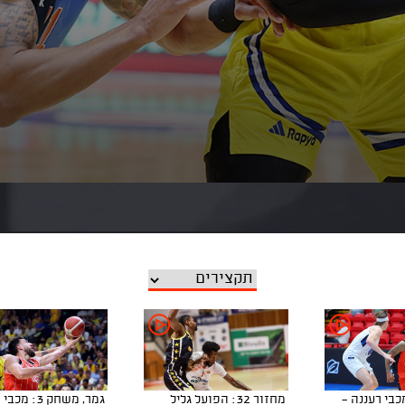
ר 32: מכבי רעננה -
מחזור 32: הפועל גליל
גמר, משחק 3: מכ