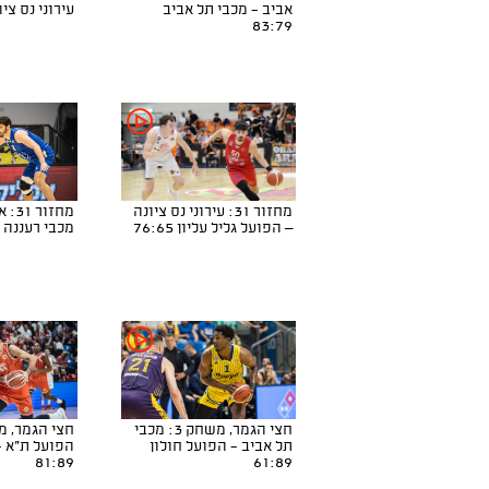
אביב - מכבי תל אביב
עירוני נס ציונה 7
83:79
מחזור 31: עירוני נס ציונה
מחזו
– הפועל גליל עליון 76:65
מכבי רעננה 77:89
חצי הגמר, משחק 3: מכבי
תל אביב - הפועל חולון
הפועל ת"א -
81:89
61:89