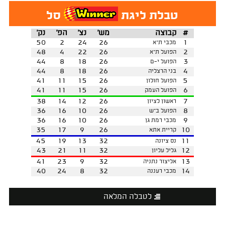
טבלת ליגת
סל
#
קבוצה
מש'
נצ'
הפ'
נק'
50
2
24
26
1
מכבי ת"א
48
4
22
26
2
הפועל ת"א
44
8
18
26
3
הפועל י-ם
44
8
18
26
4
בני הרצליה
41
11
15
26
5
הפועל חולון
41
11
15
26
6
הפועל העמק
38
14
12
26
7
ראשון לציון
36
16
10
26
8
הפועל ב"ש
36
16
10
26
9
מכבי רמת גן
35
17
9
26
10
קריית אתא
45
19
13
32
11
נס ציונה
43
21
11
32
12
גליל עליון
41
23
9
32
13
אליצור נתניה
40
24
8
32
14
מכבי רעננה
לטבלה המלאה