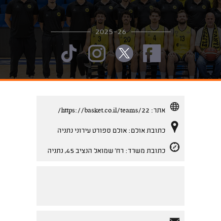
2025-26
אתר:
https://basket.co.il/teams/22/
כתובת אולם: אולם ספורט עירוני נתניה
כתובת משרד: רח' שמואל הנציב 45, נתניה