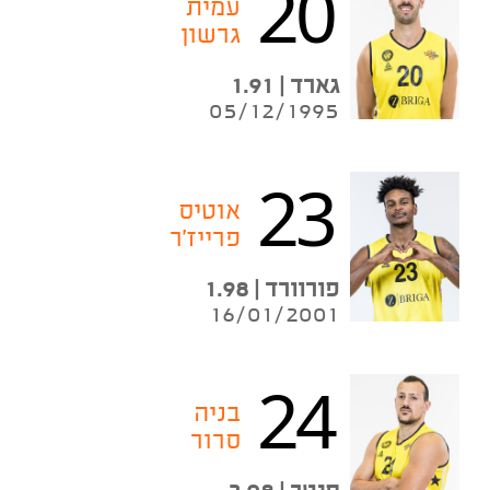
20
עמית
גרשון
גארד | 1.91
05/12/1995
23
אוטיס
פרייז'ר
פורוורד | 1.98
16/01/2001
24
בניה
סרור