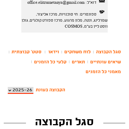
דוא"ל:
office.elitzurnetanya@gmail.com
ספונסרים: חי סוכנויות, מרכז אליצור,
שמרלינג, ונטה, מלון מרגוע, מרכז ספורט קולג'ים, גולן
ווסט ליין בע"מ, COSMOS
סגל הקבוצה
לוח משחקים
וידאו
סטט' קבוצתית
|
|
|
|
שיאים עונתיים
תארים
קלעי כל הזמנים
|
|
|
מאמני כל הזמנים
הקבוצה בעונת
סגל הקבוצה