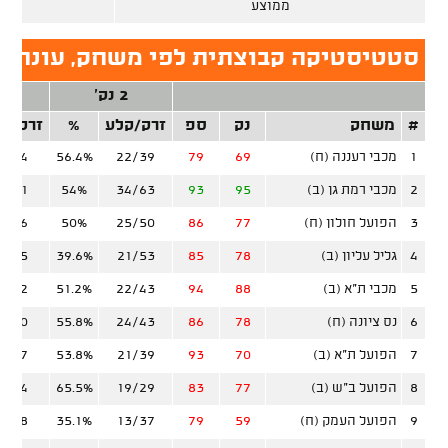
ממוצע
סטטיסטיקה קבוצתית לפי משחק, עונה ס
2 נק'
3 נ
#
משחק
נק
ספ
זרק/קלע
%
זרק/ק
1
מכבי רעננה (ח)
69
79
22/39
56.4%
5/24
2
מכבי רמת גן (ב)
95
93
34/63
54%
4/21
3
הפועל חולון (ח)
77
86
25/50
50%
5/16
4
גליל עליון (ב)
78
85
21/53
39.6%
8/25
5
מכבי ת"א (ב)
88
94
22/43
51.2%
9/22
6
נס ציונה (ח)
78
86
24/43
55.8%
7/20
7
הפועל ת"א (ב)
70
93
21/39
53.8%
5/17
8
הפועל ב"ש (ב)
77
83
19/29
65.5%
7/24
9
הפועל העמק (ח)
59
79
13/37
35.1%
6/28