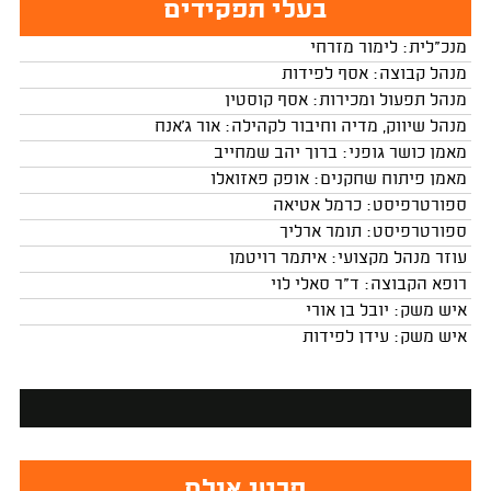
בעלי תפקידים
מנכ"לית: לימור מזרחי
מנהל קבוצה: אסף לפידות
מנהל תפעול ומכירות: אסף קוסטין
מנהל שיווק, מדיה וחיבור לקהילה: אור ג'אנח
מאמן כושר גופני: ברוך יהב שמחייב
מאמן פיתוח שחקנים: אופק פאזואלו
ספורטרפיסט: כרמל אטיאה
ספורטרפיסט: תומר ארליך
עוזר מנהל מקצועי: איתמר רויטמן
רופא הקבוצה: ד"ר סאלי לוי
איש משק: יובל בן אורי
איש משק: עידן לפידות
פרטי אולם