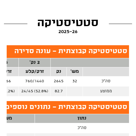
סטטיסטיקה
2025-26
סטטיסטיקה קבוצתית - עונה סדירה
2 נק'
3 נק'
מש'
נק
זרק/קלע
זרק/ק
סה"כ
32
2645
760/1440
9/766
ממוצע
82.7
24/45 (52.8%)
 (31.2%)
סטטיסטיקה קבוצתית - נתונים נוספים, ע
נתון
משחק
סה"כ
32