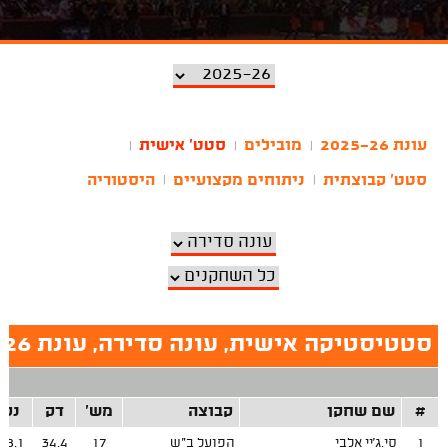
עונת 2025-26
מובילים
סטט' אישית
|
|
|
סטט' קבוצתית
ניתוחים מקצועיים
היסטוריה
|
|
סטטיסטיקה אישית, עונה סדירה, עונת 2025-26
#
שם שחקן
קבוצה
מש'
דק
נק
1
סי.ג'יי אלבי
הפועל ב"ש
17
34.4
18.1