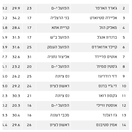
2
ג'ארד הארפר
הפועל י-ם
23
29.9
18.2
3
אלייז'ה סטיוארט
בני הרצליה
17
34.2
20.2
4
מאליק הול
קריית אתא
17
28.4
15.8
5
ברנדון אנג'ל
הפועל ב"ש
17
31.3
16.9
6
קיילר אדוארדס
הפועל העמק
25
31.6
18.9
7
אוטיס פרייז'ר
אליצור נתניה
31
32.6
17.7
8
ג'סטין סמית'
הפועל י-ם
20
23.2
14.1
9
דזי רודריגז
נס ציונה
25
26.2
15.0
10
די.ג'יי ברנס
ראשון לציון
24
29.2
13.0
11
ג'קסון רואו
נס ציונה
21
30.3
12.3
12
אוסטין וויילי
הפועל י-ם
16
20.3
10.2
13
ג'ו רגלנד
מכבי רעננה
16
30.4
13.3
14
אמין סטיבנס
ראשון לציון
26
29.6
14.4