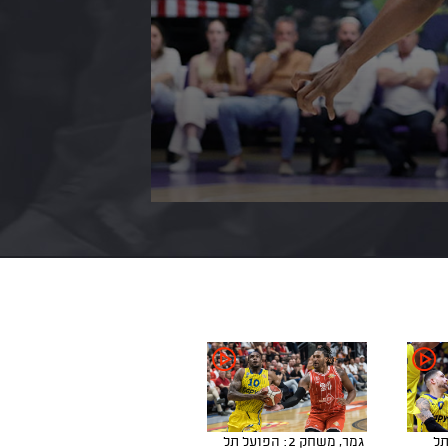
בי תל
גמר, משחק 2: הפועל תל