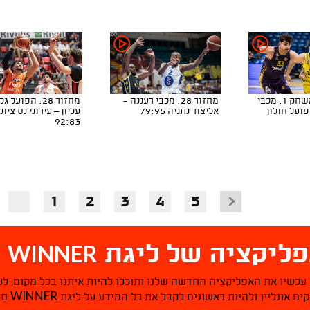
חצי הגמר, משחק 1: מכבי
מחזור 28: מכבי רעננה -
מחזור 28: הפועל ג
פועל חולון
אליצור נתניה 79:95
עליון – עירוני נס ציונ
92:83
1
2
3
4
5
WINNER
ליקציה של ליגת
ס
 עכשיו את האפליקציה החדשה שלנו ותוכלו להיות איתנו בכל מקום, לע
WINNER
ם אונליין ולהיות ראשונים לקבל את כל המידע על ליגת
סל