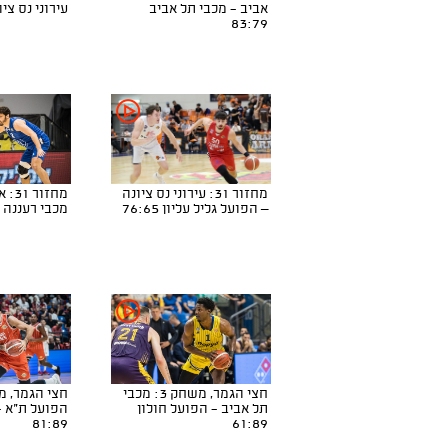
אביב - מכבי תל אביב
עירוני נס ציונה 7
83:79
מחזור 31: עירוני נס ציונה
מחזו
– הפועל גליל עליון 76:65
מכבי רעננה 77:89
חצי הגמר, משחק 3: מכבי
תל אביב - הפועל חולון
הפועל ת"א -
81:89
61:89