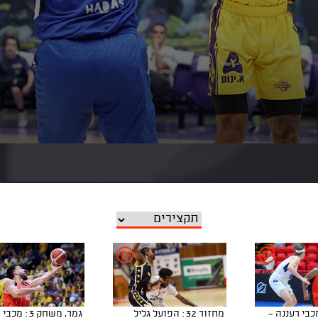
ר 32: מכבי רעננה -
מחזור 32: הפועל גליל
גמר, משחק 3: מכ