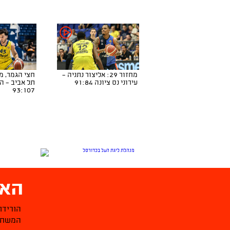
מחזור 29: אליצור נתניה -
עירוני נס ציונה 91:84
תל אביב - ה
93:107
האפ
הורידו
המשחקי