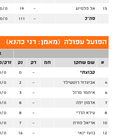
15
אל פלמינג
-
19
0/0
סה"כ
-
111
0/0
הפועל עפולה
(
מאמן: רני כהנא
)
2 נ
#
שם שחקן
חמ
דק
נק
זרק/ק
קבוצתי
-
0
0/0
4
אביגדור רוטשילד
-
2
0/0
6
איתמר מרזל
-
3
0/0
7
אדמון יפה
-
8
0/0
8
עירא הררי
-
8
0/0
10
אריאל פורת
-
7
0/0
12
בועז ינאי
-
16
0/0