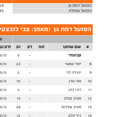
הפועל רמת גן
59
הפועל עפולה
35
הפועל רמת גן
(
מאמן: צבי לובצקי
2 נק'
#
שם שחקן
חמ
דק
נק
זרק/ק
קבוצתי
-
0
0/0
8
יוסי קאשי
-
22
0/0
9
יהודה לוי
-
2
0/0
10
אור גורן
-
10
0/0
11
רוני כהן
-
4
0/0
12
סטיב קפלן
-
14
0/0
13
סטיב שלכטר
-
28
0/0
14
ניל וולק
-
12
0/0