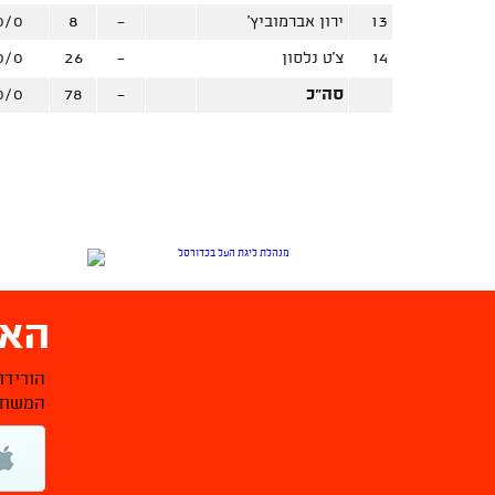
13
ירון אברמוביץ'
-
8
0/0
14
צ'ט נלסון
-
26
0/0
סה"כ
-
78
0/0
האפ
הורידו
המשחקי