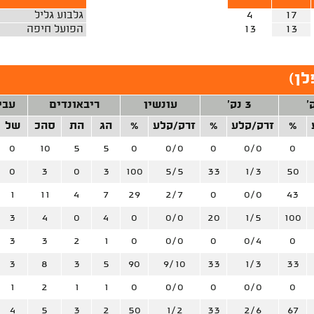
17
4
גלבוע גליל
13
13
הפועל חיפה
לן
)
3 נק'
עונשין
ריבאונדים
עבי
%
זרק/קלע
%
זרק/קלע
%
הג
הת
סהכ
של
0
10
5
5
0
0/0
0
0/0
0
0
3
0
3
100
5/5
33
1/3
50
1
11
4
7
29
2/7
0
0/0
43
3
4
0
4
0
0/0
20
1/5
100
3
3
2
1
0
0/0
0
0/4
0
3
8
3
5
90
9/10
33
1/3
33
1
2
1
1
0
0/0
0
0/0
0
4
5
3
2
50
1/2
33
2/6
67