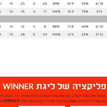
1
15
25
5
20
89%
8/9
33%
6/18
6
12
15
4
11
100%
3/3
75%
3/4
8
14
12
4
8
88%
7/8
60%
6/10
9
13
28
5
23
100%
4/4
25%
3/12
WINNER
ליקציה של ליגת
ס
 עכשיו את האפליקציה החדשה שלנו ותוכלו להיות איתנו בכל מקום, לע
WINNER
ם אונליין ולהיות ראשונים לקבל את כל המידע על ליגת
סל