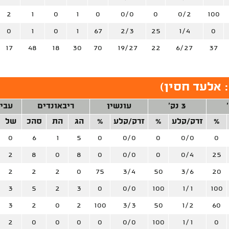
2
1
0
1
0
0/0
0
0/2
100
0
1
0
1
67
2/3
25
1/4
0
17
48
18
30
70
19/27
22
6/27
37
 אלעד חסין
)
3 נק'
עונשין
ריבאונדים
עבי
%
זרק/קלע
%
זרק/קלע
%
הג
הת
סהכ
של
0
6
1
5
0
0/0
0
0/0
0
2
8
0
8
0
0/0
0
0/4
25
2
2
2
0
75
3/4
50
3/6
20
3
5
2
3
0
0/0
100
1/1
100
3
2
0
2
100
3/3
50
1/2
60
2
0
0
0
0
0/0
100
1/1
0