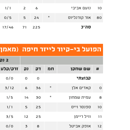
10
נועם אביבי
6
2
1/1
80
אור קורנליוס
*
24
5
0/5
סה"כ
225
71
17/46
הפועל בי-קיור לייזר חיפה
(
מאמן:
2 נק'
#
שם שחקן
חמ
דק
נק
זרק/קלע
קבוצתי
0
0
0/0
0
קאדים אלן
*
36
6
3/12
8
עמית שמחון
*
30
14
1/5
10
ספנסר וייס
25
5
1/1
11
וויל ריימן
25
12
3/5
12
אופק אביטל
8
3
0/0