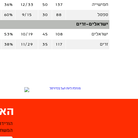
חמישייה
137
50
12/33
36%
ספסל
88
30
9/15
60%
ישראלים-זרים
ישראלים
108
45
10/19
53%
זרים
117
35
11/29
38%
האפ
הורידו
המשחקי