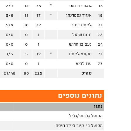
16
גרגורי ורגאס
*
35
14
2/3
18
איגור נסטרנקו
*
17
11
5/8
21
ג'יימס דיקי
27
10
5/9
22
יותם שמול
1
0
0/0
24
נעם בן הרוש
1
0
0/0
31
סקוטי ג'יימס
*
19
5
1/5
73
עוז לביא
1
0
0/0
סה"כ
225
80
21/48
נתונים נוספים
נתון
הפועל גלבוע/גליל
הפועל בי-קיור לייזר חיפה