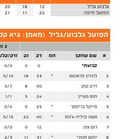
גלבוע גליל
12
18
20
הפועל חיפה
22
11
21
הפועל גלבוע/גליל
(
מאמן: גיא קפ
2 נק'
#
שם שחקן
חמ
דק
נק
זרק/קלע
קבוצתי
0
0
0/0
2
לונדון פראנטס
*
33
18
5/10
3
דרק קוק
30
8
3/7
4
תום מעיין
24
5
1/1
5
מייקל בריסקר
*
25
0
0/4
6
סשה קיליה-ג'ונס
*
40
22
5/15
7
רום גפן
12
0
0/0
8
יותם חנוכי
*
31
11
2/3