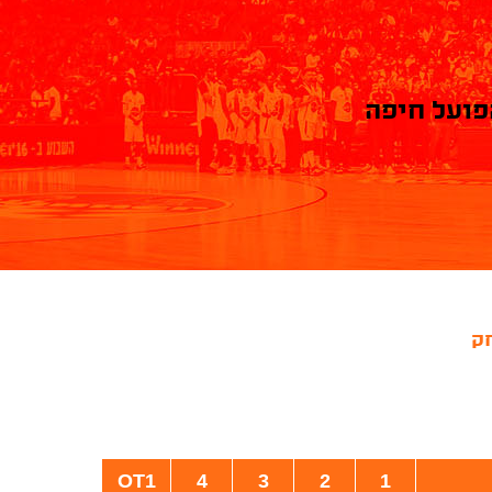
פועל חיפה
ק
OT1
4
3
2
1