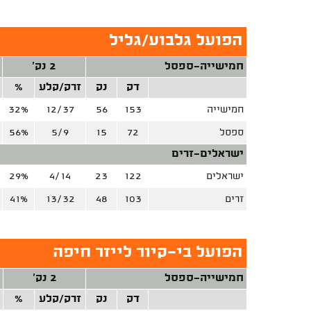
הפועל גלבוע/גליל
חמישייה-ספסל
2 נק'
דק
נק
זרק/קלע
%
חמישייה
153
56
12/37
32%
ספסל
72
15
5/9
56%
ישראלים-זרים
ישראלים
122
23
4/14
29%
זרים
103
48
13/32
41%
הפועל בי-קיור לייזר חיפה
חמישייה-ספסל
2 נק'
דק
נק
זרק/קלע
%