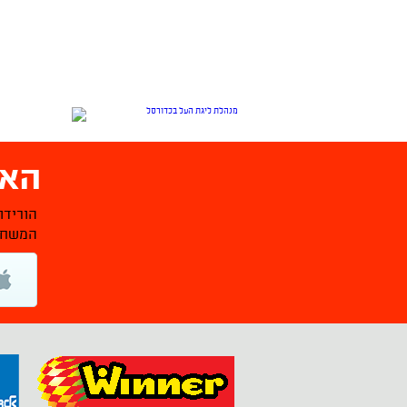
האפ
הורידו
המשחקי