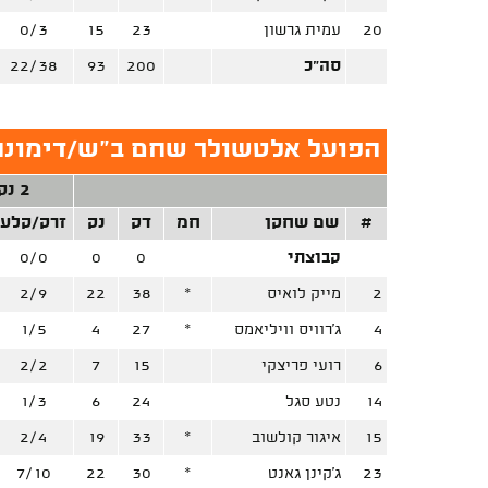
20
עמית גרשון
23
15
0/3
סה"כ
200
93
22/38
הפועל אלטשולר שחם ב"ש/דימונה
2 נק'
#
שם שחקן
חמ
דק
נק
זרק/קלע
קבוצתי
0
0
0/0
2
מייק לואיס
*
38
22
2/9
4
ג'רוויס וויליאמס
*
27
4
1/5
6
רועי פריצקי
15
7
2/2
14
נטע סגל
24
6
1/3
15
איגור קולשוב
*
33
19
2/4
23
ג'קינן גאנט
*
30
22
7/10