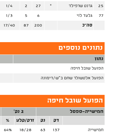
25
גרנט שרפילד
*
27
2
1/4
77
גלעד לוי
6
5
1/3
סה"כ
200
87
17/40
נתונים נוספים
נתון
הפועל שובל חיפה
הפועל אלטשולר שחם ב"ש/דימונה
הפועל שובל חיפה
חמישייה-ספסל
2 נק'
דק
נק
זרק/קלע
%
חמישייה
137
63
18/28
64%