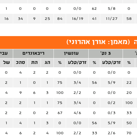
1
0
0
0
0
0/0
62
5/8
0
16
34
9
25
84
16/19
41
11/27
58
(
מאמן: אורן אהרוני
)
3 נק'
עונשין
ריבאונדים
עבי
%
זרק/קלע
%
זרק/קלע
%
הג
הת
סהכ
של
0
4
2
2
0
0/0
0
0/0
0
2
1
0
1
75
3/4
56
5/9
22
4
9
6
3
100
2/2
0
0/0
20
2
2
1
1
75
3/4
0
0/2
100
2
2
0
2
67
4/6
0
0/3
33
1
4
1
3
0
0/0
56
5/9
50
4
6
2
4
100
2/2
33
2/6
70