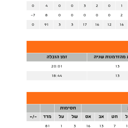
0
4
0
0
3
2
0
1
-7
8
0
0
0
0
0
2
0
91
3
3
17
16
12
16
 מהזדמנות שניה
זמן הובלה
20:01
13
18:44
13
חסימות
ל
חט
אב
אס
של
על
מדד
+/-
81
1
3
16
13
7
1