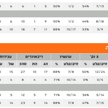
3
6
6
1
5
50%
1/2
54%
7/13
3
6
10
1
9
50%
1/2
44%
8/18
6
10
18
7
11
88%
15/17
33%
3/9
3 נק'
עונשין
ריבאונדים
עבירות
זרק/קלע
%
זרק/קלע
%
הג
הת
סהכ
של
ע
8
15
27
10
17
88%
7/8
50%
12/24
8
4
8
4
4
71%
10/14
0%
0/5
8
5
12
5
7
71%
10/14
36%
5/14
8
14
23
9
14
88%
7/8
47%
7/15