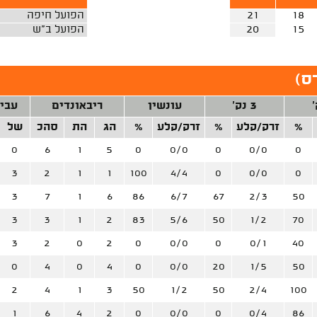
18
21
הפועל חיפה
15
20
הפועל ב"ש
ס
)
3 נק'
עונשין
ריבאונדים
עבי
%
זרק/קלע
%
זרק/קלע
%
הג
הת
סהכ
של
0
6
1
5
0
0/0
0
0/0
0
3
2
1
1
100
4/4
0
0/0
0
3
7
1
6
86
6/7
67
2/3
50
3
3
1
2
83
5/6
50
1/2
70
3
2
0
2
0
0/0
0
0/1
40
0
4
0
4
0
0/0
20
1/5
50
2
4
1
3
50
1/2
50
2/4
100
1
6
4
2
0
0/0
0
0/4
86