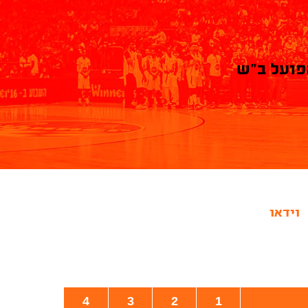
פועל ב"ש
וידאו
4
3
2
1