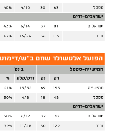
ספסל
63
30
4/10
40%
ישראלים-זרים
ישראלים
81
37
6/14
43%
זרים
119
56
16/24
67%
הפועל אלטשולר שחם ב"ש/דימונה
חמישייה-ספסל
2 נק'
דק
נק
זרק/קלע
%
חמישייה
155
69
13/32
41%
ספסל
45
18
4/8
50%
ישראלים-זרים
ישראלים
78
37
6/12
50%
זרים
122
50
11/28
39%