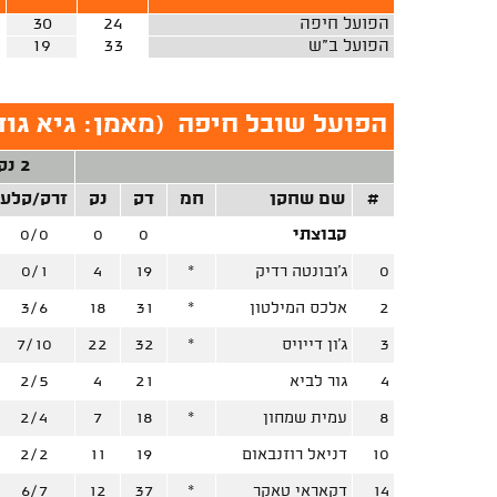
הפועל חיפה
24
30
הפועל ב"ש
33
19
הפועל שובל חיפה
(
מאמן: גיא גוד
2 נק'
#
שם שחקן
חמ
דק
נק
זרק/קלע
קבוצתי
0
0
0/0
0
ג'ובונטה רדיק
*
19
4
0/1
2
אלכס המילטון
*
31
18
3/6
3
ג'ון דייויס
*
32
22
7/10
4
גור לביא
21
4
2/5
8
עמית שמחון
*
18
7
2/4
10
דניאל רוזנבאום
19
11
2/2
14
דקאראי טאקר
*
37
12
6/7