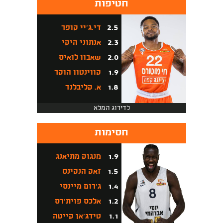
חטיפות
2.5
די.ג'יי קופר
2.3
אנתוני היקי
2.0
שאבון לואיס
1.9
קווינטון הוקר
1.8
א. קליבלנד
לדירוג המלא
חסימות
1.9
מנגוק מתיאנג
1.5
זאק הנקינס
1.4
ג'רום מיינסי
1.2
אלכס פוית'רס
1.1
טידג'אן קייטה