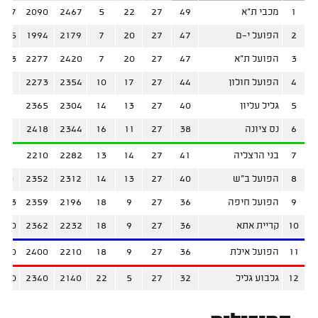
1
מכבי ת"א
49
27
22
5
2467
2090
+377
2
הפועל י-ם
47
27
20
7
2179
1994
+185
3
הפועל ת"א
47
27
20
7
2420
2277
+143
4
הפועל חולון
44
27
17
10
2354
2273
+81
5
גליל עליון
40
27
13
14
2304
2365
-61
6
נס ציונה
38
27
11
16
2344
2418
-74
7
בני הרצליה
41
27
14
13
2282
2210
+72
8
הפועל ב"ש
40
27
13
14
2312
2352
-40
9
הפועל חיפה
36
27
9
18
2196
2359
-163
10
קריית אתא
36
27
9
18
2232
2362
-130
11
הפועל אילת
36
27
9
18
2210
2400
-190
12
גלבוע גליל
32
27
5
22
2140
2340
-200