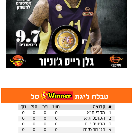
טבלת ליגת
סל
#
קבוצה
מש'
נצ'
הפ'
נק'
1
מכבי ת"א
0
0
0
0
2
הפועל ת"א
0
0
0
0
3
הפועל י-ם
0
0
0
0
4
בני הרצליה
0
0
0
0