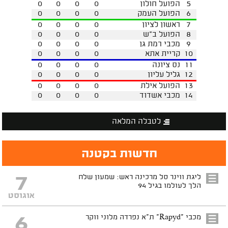
5
הפועל חולון
0
0
0
0
6
הפועל העמק
0
0
0
0
7
ראשון לציון
0
0
0
0
8
הפועל ב"ש
0
0
0
0
9
מכבי רמת גן
0
0
0
0
10
קריית אתא
0
0
0
0
11
נס ציונה
0
0
0
0
12
גליל עליון
0
0
0
0
13
הפועל אילת
0
0
0
0
14
מכבי אשדוד
0
0
0
0
לטבלה המלאה
חדשות בקטנה
7
ליגת ווינר סל מרכינה ראש: שמעון שלח
הלך לעולמו בגיל 94
אוגוסט
6
מכבי "Rapyd" ת"א נפרדה מלוני ווקר