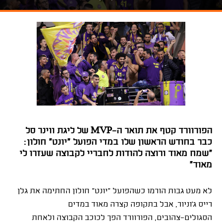
הפורוורד קטף את תואר ה-MVP של ליגת ווינר סל
כבר בחודש הראשון שלו במדי הפועל "יונט" חולון:
"שמח מאוד ורוצה להודות לחבריי לקבוצה שעזרו לי
מאוד"
לא מעט גבות הורמו כשהפועל "יונט" חולון החתימה את גלן
רייס ג'וניור, אבל בתקופה קצרה מאוד במדים
הסגולים-צהובים, הפורוורד הפך לכוכב הקבוצה ולאחת