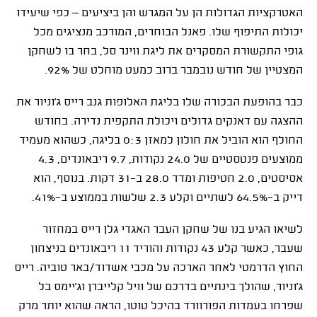
האטרקציות הגדולות הן על המגרש והן ביציעים – כפי שיעידו
יכולות התיפוף שלו. פאנל הבוחרים, המורכב מנציגים מכל
גופי התקשורת המסקרים את ליגת ווינר סל, בחר בו לשחקן
המצטיין של חודש נובמבר ברוב כמעט מוחלט של 92%.
כבר בהופעת הבכורה שלו בליגת האלופות גנב רייס ג'וניור את
ההצגה עם דאנקים גדולים ויכולת התקפית נדירה. בחודש
החולף הוא הוביל את חולון למאזן 0:3 בליגה, כשהוא מעמיד
ממוצעים פנטסטיים של 24.0 נקודות, 9.7 ריבאונדים, 4.3
אסיסטים, 2.0 חטיפות ומדד 28.0 ב-31 דקות. בנוסף, הוא
דייק ב-64.5% לשתיים וקלע 2.3 שלשות בממוצע ב-41%.
לשיאו הגיע בנו של שחקן העבר האגדי גלן רייס במחזור
שעבר, כאשר קלע 43 נקודות והוריד 11 ריבאונדים בניצחון
החוץ הדרמטי לאחר הארכה על מכבי אשדוד/באר טוביה. רייס
ג'וניור, שהולך בינתיים בדרכם של וויל קלייברן וג'יימס בל
שפרחו בעמדות הפורוורד בהיכל טוטו, הראה שהוא יותר מרק