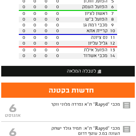
5
הפועל חולון
0
0
0
0
6
הפועל העמק
0
0
0
0
7
ראשון לציון
0
0
0
0
8
הפועל ב"ש
0
0
0
0
9
מכבי רמת גן
0
0
0
0
10
קריית אתא
0
0
0
0
11
נס ציונה
0
0
0
0
12
גליל עליון
0
0
0
0
13
הפועל אילת
0
0
0
0
14
מכבי אשדוד
0
0
0
0
לטבלה המלאה
חדשות בקטנה
6
מכבי "Rapyd" ת"א נפרדה מלוני ווקר
אוגוסט
6
מכבי "Rapyd" ת"א: תמיר גולד ישחק
העונה במ.כ עוטף דרום