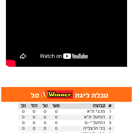
טבלת ליגת
סל
#
קבוצה
מש'
נצ'
הפ'
נק'
1
מכבי ת"א
0
0
0
0
2
הפועל ת"א
0
0
0
0
3
הפועל י-ם
0
0
0
0
4
בני הרצליה
0
0
0
0