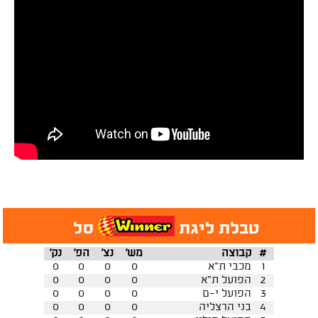
טבלת ליגת
סל
#
קבוצה
מש'
נצ'
הפ'
נק'
1
מכבי ת"א
0
0
0
0
2
הפועל ת"א
0
0
0
0
3
הפועל י-ם
0
0
0
0
4
בני הרצליה
0
0
0
0