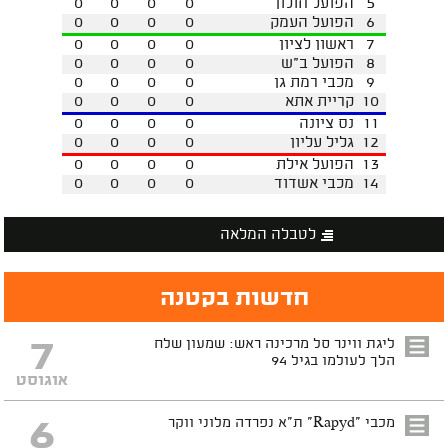
5
הפועל חולון
0
0
0
0
6
הפועל העמק
0
0
0
0
7
ראשון לציון
0
0
0
0
8
הפועל ב"ש
0
0
0
0
9
מכבי רמת גן
0
0
0
0
10
קריית אתא
0
0
0
0
11
נס ציונה
0
0
0
0
12
גליל עליון
0
0
0
0
13
הפועל אילת
0
0
0
0
14
מכבי אשדוד
0
0
0
0
לטבלה המלאה
חדשות בקטנה
7
ליגת ווינר סל מרכינה ראש: שמעון שלח
הלך לעולמו בגיל 94
אוגוסט
6
מכבי "Rapyd" ת"א נפרדה מלוני ווקר