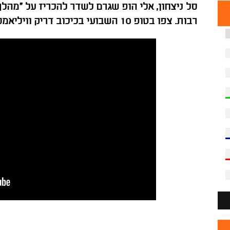
סל ניצחון, אלי הופ שגרם לשדר להכריז על "מהל
רבות. צפו בטופ 10 השבועי בכיכוב דריק וויליאמס, ג'יי.פי טוקוטו וג'יילן אדאמס