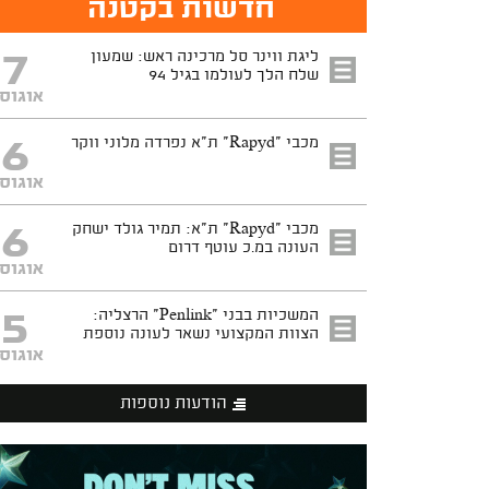
חדשות בקטנה
7
ליגת ווינר סל מרכינה ראש: שמעון
שלח הלך לעולמו בגיל 94
אוגוס
6
מכבי "Rapyd" ת"א נפרדה מלוני ווקר
אוגוס
6
מכבי "Rapyd" ת"א: תמיר גולד ישחק
העונה במ.כ עוטף דרום
אוגוס
5
המשכיות בבני "Penlink" הרצליה:
הצוות המקצועי נשאר לעונה נוספת
אוגוס
הודעות נוספות