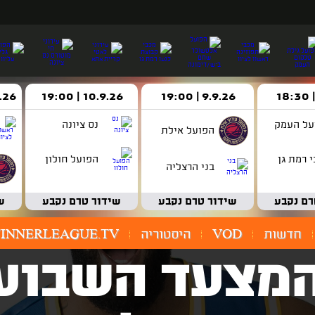
9.9.26 | 19:00
10.9.26 | 19:00
14.9.26 
על העמק
נס ציונה
הפועל אילת
 רמת גן
הפועל חולון
בני הרצליה
רם נקבע
שידור טרם נקבע
שידור טרם נקבע
ש
חדשות
VOD
היסטוריה
INNERLEAGUE.TV
המצעד השבועי