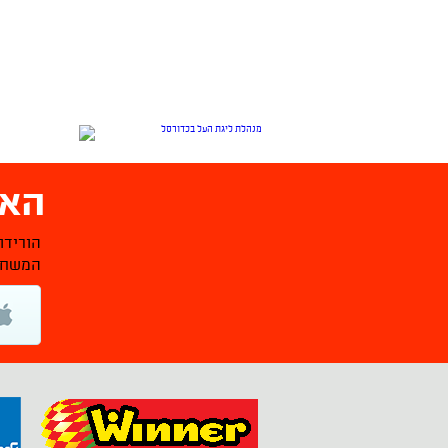
האפ
הורידו
המשחקי