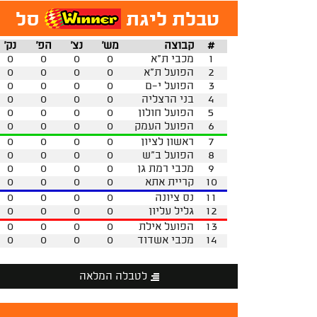
טבלת ליגת
סל
#
קבוצה
מש'
נצ'
הפ'
נק'
1
מכבי ת"א
0
0
0
0
2
הפועל ת"א
0
0
0
0
3
הפועל י-ם
0
0
0
0
4
בני הרצליה
0
0
0
0
5
הפועל חולון
0
0
0
0
6
הפועל העמק
0
0
0
0
7
ראשון לציון
0
0
0
0
8
הפועל ב"ש
0
0
0
0
9
מכבי רמת גן
0
0
0
0
10
קריית אתא
0
0
0
0
11
נס ציונה
0
0
0
0
12
גליל עליון
0
0
0
0
13
הפועל אילת
0
0
0
0
14
מכבי אשדוד
0
0
0
0
לטבלה המלאה