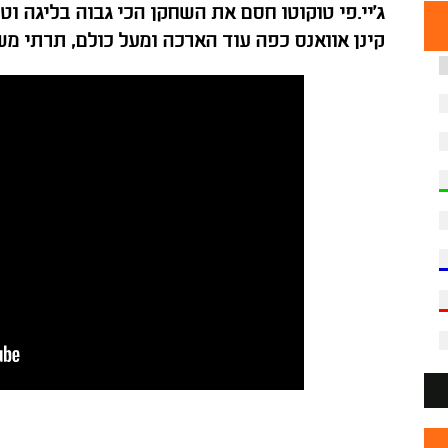
ג'יי.פי טוקוטו חסם את השחקן הכי גבוה בליגה ו
קינן אוואנס כפה עוד הארכה ומעל כולם, תרתי מש