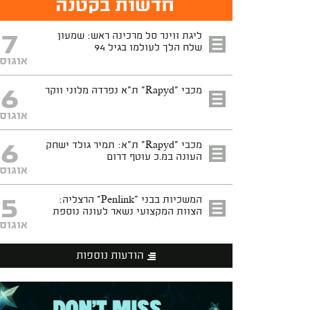
חדשות בקטנה
7
ליגת ווינר סל מרכינה ראש: שמעון
שלח הלך לעולמו בגיל 94
אוגוס
6
מכבי "Rapyd" ת"א נפרדה מלוני ווקר
אוגוס
6
מכבי "Rapyd" ת"א: תמיר גולד ישחק
העונה במ.כ עוטף דרום
אוגוס
5
המשכיות בבני "Penlink" הרצליה:
הצוות המקצועי נשאר לעונה נוספת
אוגוס
הודעות נוספות