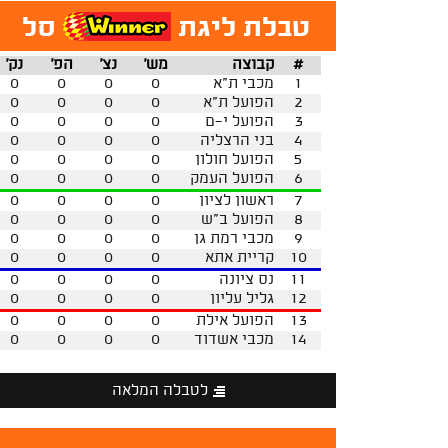
טבלת ליגת
סל
#
קבוצה
מש'
נצ'
הפ'
נק'
1
מכבי ת"א
0
0
0
0
2
הפועל ת"א
0
0
0
0
3
הפועל י-ם
0
0
0
0
4
בני הרצליה
0
0
0
0
5
הפועל חולון
0
0
0
0
6
הפועל העמק
0
0
0
0
7
ראשון לציון
0
0
0
0
8
הפועל ב"ש
0
0
0
0
9
מכבי רמת גן
0
0
0
0
10
קריית אתא
0
0
0
0
11
נס ציונה
0
0
0
0
12
גליל עליון
0
0
0
0
13
הפועל אילת
0
0
0
0
14
מכבי אשדוד
0
0
0
0
לטבלה המלאה