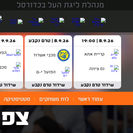
מנהלת ליגת העל בכדורסל
8.9.26 | 19:00
8.9.26 | טרם נקבע
9.9.26 | 18:30
הפו
קריית אתא
מכבי אשדוד
מכבי
נס ציונה
הפועל י-ם
שידור טרם נקבע
שידור טרם נקבע
שידור ט
עמוד ראשי
לוח משחקים
סטטיסטיקה