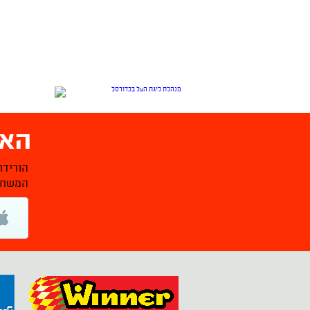
האפ
הורידו
המשחקי