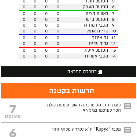
5
הפועל חולון
0
0
0
0
6
הפועל העמק
0
0
0
0
7
ראשון לציון
0
0
0
0
8
הפועל ב"ש
0
0
0
0
9
מכבי רמת גן
0
0
0
0
10
קריית אתא
0
0
0
0
11
נס ציונה
0
0
0
0
12
גליל עליון
0
0
0
0
13
הפועל אילת
0
0
0
0
14
מכבי אשדוד
0
0
0
0
לטבלה המלאה
חדשות בקטנה
7
ליגת ווינר סל מרכינה ראש: שמעון שלח
הלך לעולמו בגיל 94
אוגוסט
6
מכבי "Rapyd" ת"א נפרדה מלוני ווקר