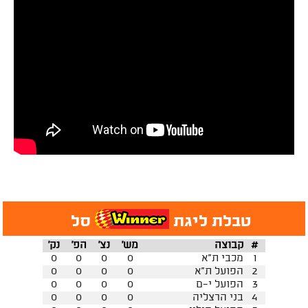
טבלת ליגת
סל
#
קבוצה
מש'
נצ'
הפ'
נק'
1
מכבי ת"א
0
0
0
0
2
הפועל ת"א
0
0
0
0
3
הפועל י-ם
0
0
0
0
4
בני הרצליה
0
0
0
0