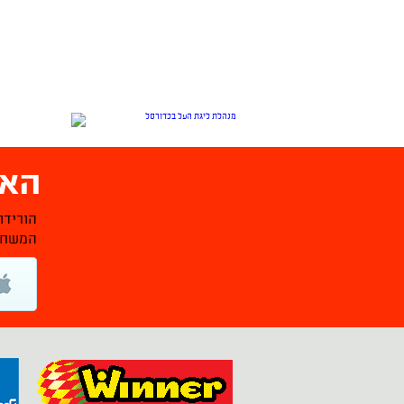
האפ
הורידו
המשחקי