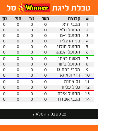
טבלת ליגת
סל
#
קבוצה
מש'
נצ'
הפ'
נק'
1
מכבי ת"א
0
0
0
0
2
הפועל ת"א
0
0
0
0
3
הפועל י-ם
0
0
0
0
4
בני הרצליה
0
0
0
0
5
הפועל חולון
0
0
0
0
6
הפועל העמק
0
0
0
0
7
ראשון לציון
0
0
0
0
8
הפועל ב"ש
0
0
0
0
9
מכבי רמת גן
0
0
0
0
10
קריית אתא
0
0
0
0
11
נס ציונה
0
0
0
0
12
גליל עליון
0
0
0
0
13
הפועל אילת
0
0
0
0
14
מכבי אשדוד
0
0
0
0
לטבלה המלאה