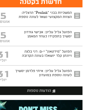
חדשות בקטנה
5
המשכיות בבני "Penlink" הרצליה:
הצוות המקצועי נשאר לעונה נוספת
אוגוס
5
הפועל גליל עליון: אבישי גורדון
ימשיך בתפקידו כעוזר המאמן
אוגוס
31
הפועל "מידטאון" י-ם: רני בלגה
ויונתן קלר יושאלו בעונה הקרובה
יולי
31
הפועל גליל עליון: איתי פלדמן ימשיך
לעונה נוספת במועדון
יולי
הודעות נוספות