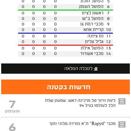
5
הפועל חולון
0
0
0
0
6
הפועל העמק
0
0
0
0
7
ראשון לציון
0
0
0
0
8
הפועל ב"ש
0
0
0
0
9
מכבי רמת גן
0
0
0
0
10
קריית אתא
0
0
0
0
11
נס ציונה
0
0
0
0
12
גליל עליון
0
0
0
0
13
הפועל אילת
0
0
0
0
14
מכבי אשדוד
0
0
0
0
לטבלה המלאה
חדשות בקטנה
7
ליגת ווינר סל מרכינה ראש: שמעון שלח
הלך לעולמו בגיל 94
אוגוסט
6
מכבי "Rapyd" ת"א נפרדה מלוני ווקר