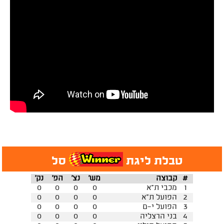
טבלת ליגת
סל
#
קבוצה
מש'
נצ'
הפ'
נק'
1
מכבי ת"א
0
0
0
0
2
הפועל ת"א
0
0
0
0
3
הפועל י-ם
0
0
0
0
4
בני הרצליה
0
0
0
0