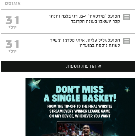
אוגוסט
31
הפועל "מידטאון" י-ם: רני בלגה ויונתן
קלר יושאלו בעונה הקרובה
יולי
31
הפועל גליל עליון: איתי פלדמן ימשיך
לעונה נוספת במועדון
יולי
הודעות נוספות