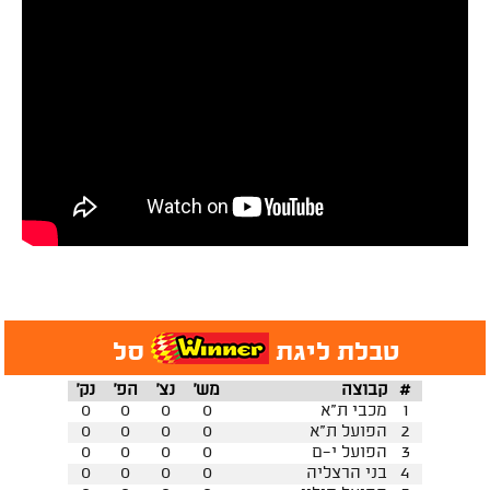
טבלת ליגת
סל
#
קבוצה
מש'
נצ'
הפ'
נק'
1
מכבי ת"א
0
0
0
0
2
הפועל ת"א
0
0
0
0
3
הפועל י-ם
0
0
0
0
4
בני הרצליה
0
0
0
0