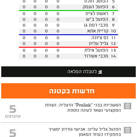
5
הפועל חולון
0
0
0
0
6
הפועל העמק
0
0
0
0
7
ראשון לציון
0
0
0
0
8
הפועל ב"ש
0
0
0
0
9
מכבי רמת גן
0
0
0
0
10
קריית אתא
0
0
0
0
11
נס ציונה
0
0
0
0
12
גליל עליון
0
0
0
0
13
הפועל אילת
0
0
0
0
14
מכבי אשדוד
0
0
0
0
לטבלה המלאה
חדשות בקטנה
5
המשכיות בבני "Penlink" הרצליה: הצוות
המקצועי נשאר לעונה נוספת
אוגוסט
5
הפועל גליל עליון: אבישי גורדון ימשיך
בתפקידו כעוזר המאמן