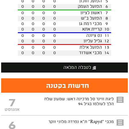
5
הפועל חולון
0
0
0
0
6
הפועל העמק
0
0
0
0
7
ראשון לציון
0
0
0
0
8
הפועל ב"ש
0
0
0
0
9
מכבי רמת גן
0
0
0
0
10
קריית אתא
0
0
0
0
11
נס ציונה
0
0
0
0
12
גליל עליון
0
0
0
0
13
הפועל אילת
0
0
0
0
14
מכבי אשדוד
0
0
0
0
לטבלה המלאה
חדשות בקטנה
7
ליגת ווינר סל מרכינה ראש: שמעון שלח
הלך לעולמו בגיל 94
אוגוסט
6
מכבי "Rapyd" ת"א נפרדה מלוני ווקר