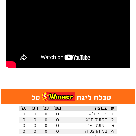
טבלת ליגת
סל
#
קבוצה
מש'
נצ'
הפ'
נק'
1
מכבי ת"א
0
0
0
0
2
הפועל ת"א
0
0
0
0
3
הפועל י-ם
0
0
0
0
4
בני הרצליה
0
0
0
0