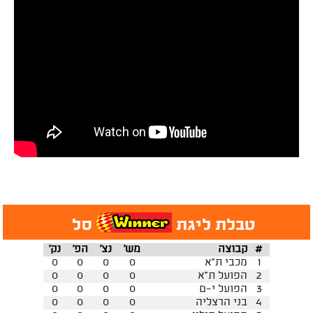
טבלת ליגת
סל
#
קבוצה
מש'
נצ'
הפ'
נק'
1
מכבי ת"א
0
0
0
0
2
הפועל ת"א
0
0
0
0
3
הפועל י-ם
0
0
0
0
4
בני הרצליה
0
0
0
0