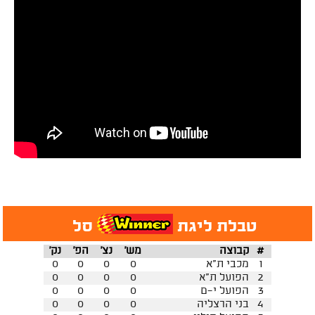
טבלת ליגת
סל
#
קבוצה
מש'
נצ'
הפ'
נק'
1
מכבי ת"א
0
0
0
0
2
הפועל ת"א
0
0
0
0
3
הפועל י-ם
0
0
0
0
4
בני הרצליה
0
0
0
0