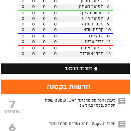
5
הפועל חולון
0
0
0
0
6
הפועל העמק
0
0
0
0
7
ראשון לציון
0
0
0
0
8
הפועל ב"ש
0
0
0
0
9
מכבי רמת גן
0
0
0
0
10
קריית אתא
0
0
0
0
11
נס ציונה
0
0
0
0
12
גליל עליון
0
0
0
0
13
הפועל אילת
0
0
0
0
14
מכבי אשדוד
0
0
0
0
לטבלה המלאה
חדשות בקטנה
7
ליגת ווינר סל מרכינה ראש: שמעון שלח
הלך לעולמו בגיל 94
אוגוסט
6
מכבי "Rapyd" ת"א נפרדה מלוני ווקר