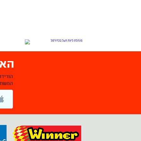
האפ
הורידו
המשחקי