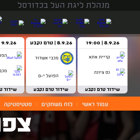
מנהלת ליגת העל בכדורסל
8.9.26 | 19:00
8.9.26 | טרם נקבע
9.9.26 | 18:30
הפו
קריית אתא
מכבי אשדוד
מכבי
נס ציונה
הפועל י-ם
שידור טרם נקבע
שידור טרם נקבע
שידור ט
עמוד ראשי
לוח משחקים
סטטיסטיקה