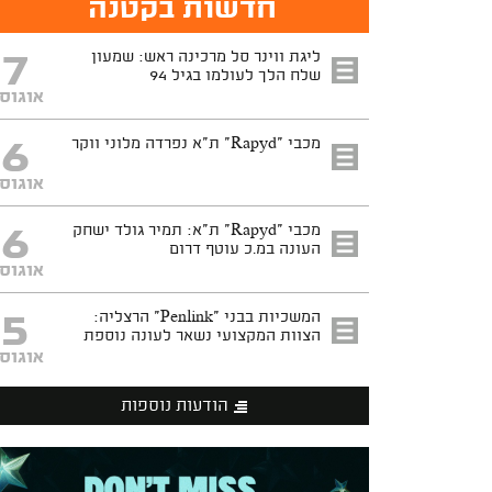
חדשות בקטנה
7
ליגת ווינר סל מרכינה ראש: שמעון
שלח הלך לעולמו בגיל 94
אוגוס
6
מכבי "Rapyd" ת"א נפרדה מלוני ווקר
אוגוס
6
מכבי "Rapyd" ת"א: תמיר גולד ישחק
העונה במ.כ עוטף דרום
אוגוס
5
המשכיות בבני "Penlink" הרצליה:
הצוות המקצועי נשאר לעונה נוספת
אוגוס
הודעות נוספות