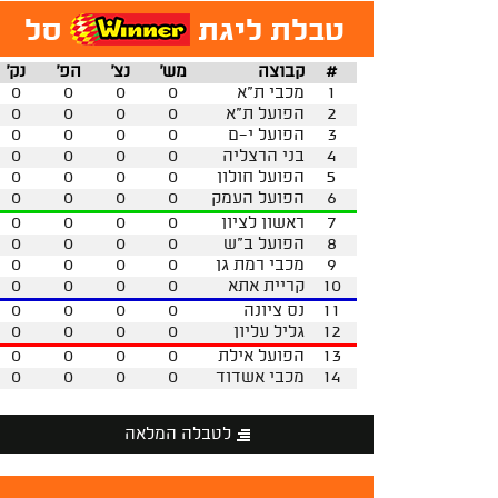
טבלת ליגת
סל
#
קבוצה
מש'
נצ'
הפ'
נק'
1
מכבי ת"א
0
0
0
0
2
הפועל ת"א
0
0
0
0
3
הפועל י-ם
0
0
0
0
4
בני הרצליה
0
0
0
0
5
הפועל חולון
0
0
0
0
6
הפועל העמק
0
0
0
0
7
ראשון לציון
0
0
0
0
8
הפועל ב"ש
0
0
0
0
9
מכבי רמת גן
0
0
0
0
10
קריית אתא
0
0
0
0
11
נס ציונה
0
0
0
0
12
גליל עליון
0
0
0
0
13
הפועל אילת
0
0
0
0
14
מכבי אשדוד
0
0
0
0
לטבלה המלאה