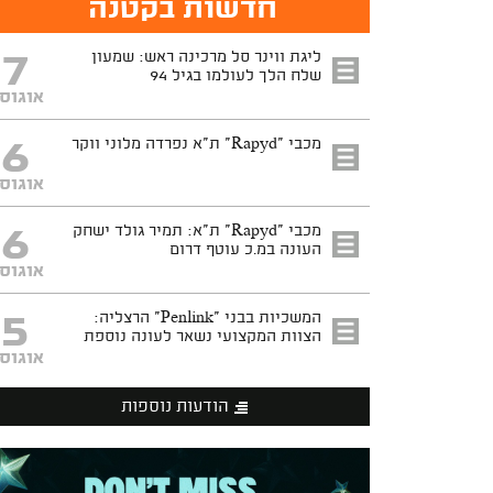
חדשות בקטנה
7
ליגת ווינר סל מרכינה ראש: שמעון
שלח הלך לעולמו בגיל 94
אוגוס
6
מכבי "Rapyd" ת"א נפרדה מלוני ווקר
אוגוס
6
מכבי "Rapyd" ת"א: תמיר גולד ישחק
העונה במ.כ עוטף דרום
אוגוס
5
המשכיות בבני "Penlink" הרצליה:
הצוות המקצועי נשאר לעונה נוספת
אוגוס
הודעות נוספות