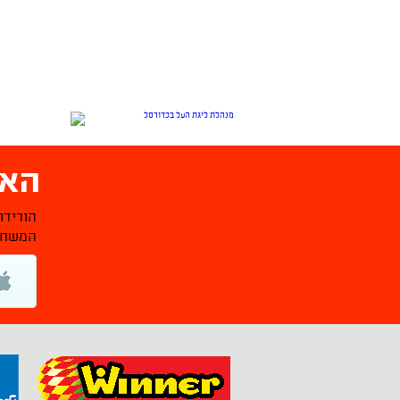
האפ
הורידו
המשחקי