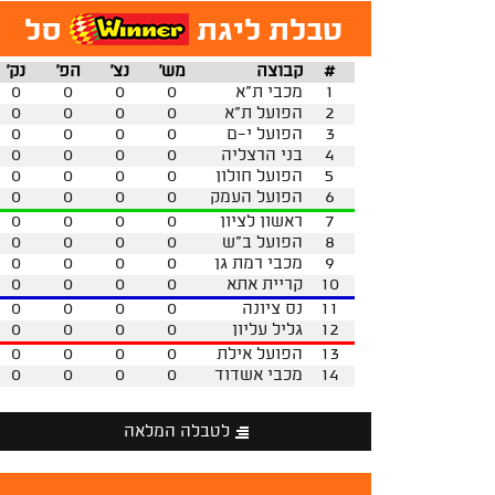
טבלת ליגת
סל
#
קבוצה
מש'
נצ'
הפ'
נק'
1
מכבי ת"א
0
0
0
0
2
הפועל ת"א
0
0
0
0
3
הפועל י-ם
0
0
0
0
4
בני הרצליה
0
0
0
0
5
הפועל חולון
0
0
0
0
6
הפועל העמק
0
0
0
0
7
ראשון לציון
0
0
0
0
8
הפועל ב"ש
0
0
0
0
9
מכבי רמת גן
0
0
0
0
10
קריית אתא
0
0
0
0
11
נס ציונה
0
0
0
0
12
גליל עליון
0
0
0
0
13
הפועל אילת
0
0
0
0
14
מכבי אשדוד
0
0
0
0
לטבלה המלאה