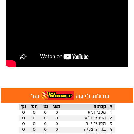
טבלת ליגת
סל
#
קבוצה
מש'
נצ'
הפ'
נק'
1
מכבי ת"א
0
0
0
0
2
הפועל ת"א
0
0
0
0
3
הפועל י-ם
0
0
0
0
4
בני הרצליה
0
0
0
0