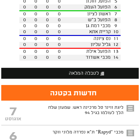
5
הפועל חולון
0
0
0
0
6
הפועל העמק
0
0
0
0
7
ראשון לציון
0
0
0
0
8
הפועל ב"ש
0
0
0
0
9
מכבי רמת גן
0
0
0
0
10
קריית אתא
0
0
0
0
11
נס ציונה
0
0
0
0
12
גליל עליון
0
0
0
0
13
הפועל אילת
0
0
0
0
14
מכבי אשדוד
0
0
0
0
לטבלה המלאה
חדשות בקטנה
7
ליגת ווינר סל מרכינה ראש: שמעון שלח
הלך לעולמו בגיל 94
אוגוסט
6
מכבי "Rapyd" ת"א נפרדה מלוני ווקר