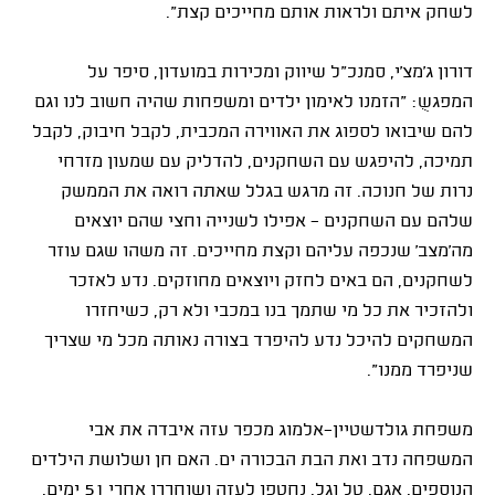
לשחק איתם ולראות אותם מחייכים קצת".
דורון ג’מצ’י, סמנכ”ל שיווק ומכירות במועדון, סיפר על
המפגשֻ: "הזמנו לאימון ילדים ומשפחות שהיה חשוב לנו וגם
להם שיבואו לספוג את האווירה המכבית, לקבל חיבוק, לקבל
תמיכה, להיפגש עם השחקנים, להדליק עם שמעון מזרחי
נרות של חנוכה. זה מרגש בגלל שאתה רואה את הממשק
שלהם עם השחקנים - אפילו לשנייה וחצי שהם יוצאים
מה'מצב' שנכפה עליהם וקצת מחייכים. זה משהו שגם עוזר
לשחקנים, הם באים לחזק ויוצאים מחוזקים. נדע לאזכר
ולהזכיר את כל מי שתמך בנו במכבי ולא רק, כשיחזרו
המשחקים להיכל נדע להיפרד בצורה נאותה מכל מי שצריך
שניפרד ממנו".
משפחת גולדשטיין-אלמוג מכפר עזה איבדה את אבי
המשפחה נדב ואת הבת הבכורה ים. האם חן ושלושת הילדים
הנוספים, אגם, טל וגל, נחטפו לעזה ושוחררו אחרי 51 ימים.