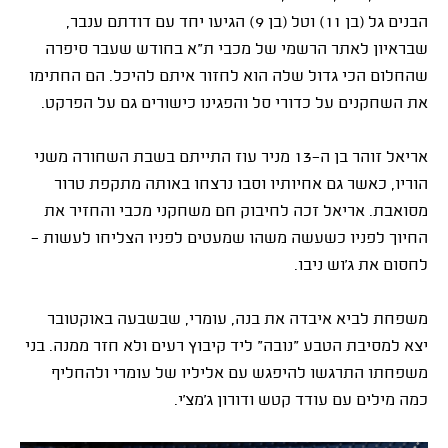
הבנים גל (בן 11) וטל (בן 9) הגיעו יחד עם דודתם ענבר,
שבראיון לאתר הרשמי של מכבי ת"א בחודש שעבר סיפרה
שהחלום הכי גדול שלה הוא לחזור איתם להיכל. הם החתימו
את השחקנים על כדורי סל והפגינו כישורים גם על הפרקט
.
אריאל זוהר בן ה-13 מניר עוז התייתם בשבת השחורה משני
הוריו, כאשר גם אחיותיו וסבו נרצחו באותה מתקפת טרור
מסואבת. אריאל זכה לחיבוק חם משחקני מכבי והחזיר את
החיוך לפניו כשעשה משהו שמעטים לפניו הצליחו לעשות -
לחסום את ג’וש ניבו
.
משפחת לביא איבדה את בנה, עומרי, שבשבעה באוקטובר
יצא למסיבת הטבע “נובה” ליד קיבוץ רעים ולא חזר ממנה. בני
משפחתו התרגשו להיפגש עם אליליו של עומרי ולהחליף
כמה מילים עם עודד קטש ודורון ג’מצ’י
.