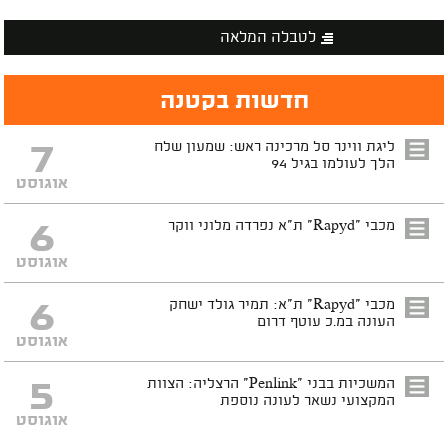
לטבלה המלאה
חדשות בקטנה
7
ליגת ווינר סל מרכינה ראש: שמעון שלח
הלך לעולמו בגיל 94
אוגוסט
6
מכבי "Rapyd" ת"א נפרדה מלוני ווקר
אוגוסט
6
מכבי "Rapyd" ת"א: תמיר גולד ישחק
העונה במ.כ עוטף דרום
אוגוסט
5
המשכיות בבני "Penlink" הרצליה: הצוות
המקצועי נשאר לעונה נוספת
אוגוסט