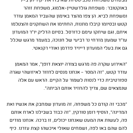
מבטחים משפחות מכביסטיות שאיבדו את יקיריהן ב-7
באוקטובר: משפחת גולדשטיין-אלמוג, משפחת זוהר
ומשפחת לביא. הן צפו מהצד באימון שהעביר המאמן עודד
קטש ובסיומו קיבלו מתנות, החתימו את השחקנים והצטלמו
איתם, וגם שיחקו עימם כדורסל. בסיום הדליק יו"ר המועדון
עו"ד שמעון מזרחי נר רביעי של חנוכה, במעמד מרגש שכלל
גם את בעלי המועדון דייויד פדרמן ואודי רקנאטי
.
"האירוע שקרה פה מרגש בצורה יוצאת דופן”, אמר המאמן
עודד קטש, "זה המסר - אנחנו מנסים לחזור לאיזושהי שגרה
ספורטיבית כדי לנסות לשמור על הקיים. הראש עם אלה
שנמצאים שם, צריך להחזיר אותם הביתה".
"מכבי זה קודם כל משפחה, זה מועדון שמחבק את אנשיו ואת
המדינה", הוסיף רומן סורקין, "זה כבוד בשבילנו לארח אותם
פה, לעשות את המעט שאנחנו יכולים, זו ברכה. אנחנו מודים
להם שהם באו לפה, ושמחים שאולי איכשהו קצת עזרנו. כיף