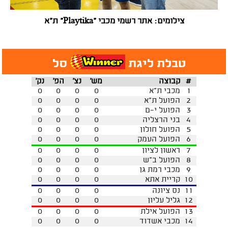
צילומים: אתר רשמי מכבי "Playtika" ת"א
טבלת ליגת
סל
#
קבוצה
מש'
נצ'
הפ'
נק'
1
מכבי ת"א
0
0
0
0
2
הפועל ת"א
0
0
0
0
3
הפועל י-ם
0
0
0
0
4
בני הרצליה
0
0
0
0
5
הפועל חולון
0
0
0
0
6
הפועל העמק
0
0
0
0
7
ראשון לציון
0
0
0
0
8
הפועל ב"ש
0
0
0
0
9
מכבי רמת גן
0
0
0
0
10
קריית אתא
0
0
0
0
11
נס ציונה
0
0
0
0
12
גליל עליון
0
0
0
0
13
הפועל אילת
0
0
0
0
14
מכבי אשדוד
0
0
0
0