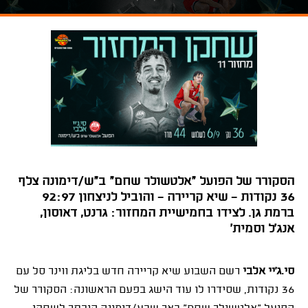
הסקורר של הפועל "אלטשולר שחם" ב"ש/דימונה צלף
36 נקודות - שיא קריירה - והוביל לניצחון 92:97
ברמת גן. לצידו בחמישיית המחזור: גרנט, דאוסון,
אנג'ל וסמית'
סי.ג'יי אלבי
רשם השבוע שיא קריירה חדש בליגת ווינר סל עם
36 נקודות, שסידרו לו עוד הישג בפעם הראשונה: הסקורר של