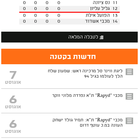
11
נס ציונה
0
0
0
0
12
גליל עליון
0
0
0
0
13
הפועל אילת
0
0
0
0
14
מכבי אשדוד
0
0
0
0
לטבלה המלאה
חדשות בקטנה
7
ליגת ווינר סל מרכינה ראש: שמעון שלח
הלך לעולמו בגיל 94
אוגוסט
6
מכבי "Rapyd" ת"א נפרדה מלוני ווקר
אוגוסט
6
מכבי "Rapyd" ת"א: תמיר גולד ישחק
העונה במ.כ עוטף דרום
אוגוסט