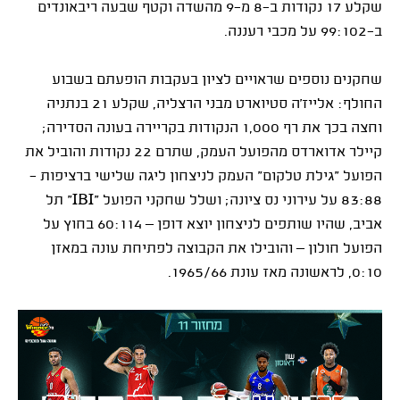
שקלע 17 נקודות ב-8 מ-9 מהשדה וקטף שבעה ריבאונדים
ב-99:102 על מכבי רעננה.
שחקנים נוספים שראויים לציון בעקבות הופעתם בשבוע
החולף: אלייז'ה סטיוארט מבני הרצליה, שקלע 21 בנתניה
וחצה בכך את רף 1,000 הנקודות בקריירה בעונה הסדירה;
קיילר אדוארדס מהפועל העמק, שתרם 22 נקודות והוביל את
הפועל "גילת טלקום" העמק לניצחון ליגה שלישי ברציפות -
83:88 על עירוני נס ציונה; ושלל שחקני הפועל "
IBI
" תל
אביב, שהיו שותפים לניצחון יוצא דופן – 60:114 בחוץ על
הפועל חולון – והובילו את הקבוצה לפתיחת עונה במאזן
0:10, לראשונה מאז עונת 1965/66.