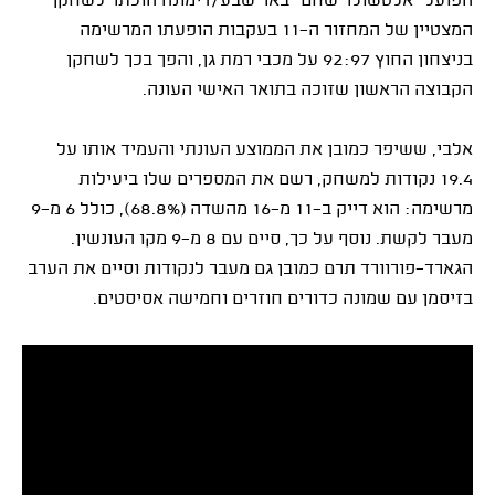
הפועל "אלטשולר שחם" באר שבע/דימונה הוכתר לשחקן
המצטיין של המחזור ה-11 בעקבות הופעתו המרשימה
בניצחון החוץ 92:97 על מכבי רמת גן, והפך בכך לשחקן
הקבוצה הראשון שזוכה בתואר האישי העונה.
אלבי, ששיפר כמובן את הממוצע העונתי והעמיד אותו על
19.4 נקודות למשחק, רשם את המספרים שלו ביעילות
מרשימה: הוא דייק ב-11 מ-16 מהשדה (68.8%), כולל 6 מ-9
מעבר לקשת. נוסף על כך, סיים עם 8 מ-9 מקו העונשין.
הגארד-פורוורד תרם כמובן גם מעבר לנקודות וסיים את הערב
בזיסמן עם שמונה כדורים חוזרים וחמישה אסיסטים.