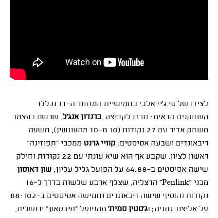
לצידו של סי.ג'יי אלבי בחמישיית המחזור ה-11 נכללו
השחקנים הבאים: חברו לקבוצה,
ברנדון אנג'ל
, שרשם בעצמו
משחק אדיר עם 27 נקודות (10 מ-10 מהעונשין), תשעה
ריבאונדים ושבעה אסיסטים;
קוויי גרנט
ממכבי "תפוזינה"
ראשון לציון, שקבע אף הוא שיא עונתי עם 22 נקודות וחילק
שישה אסיסטים ב-64:88 על הפועל גליל עליון;
שון דאוסון
מבני "
Penlink
" הרצליה, שצלף ארבע שלשות בדרך ל-16
נקודות והוסיף שישה ריבאונדים וחמישה אסיסטים ב-88:102
על אליצור נתניה; ו
ג'סטין סמית'
מהפועל "מידטאון" ירושלים,