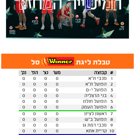
טבלת ליגת
סל
#
קבוצה
מש'
נצ'
הפ'
נק'
1
מכבי ת"א
0
0
0
0
2
הפועל ת"א
0
0
0
0
3
הפועל י-ם
0
0
0
0
4
בני הרצליה
0
0
0
0
5
הפועל חולון
0
0
0
0
6
הפועל העמק
0
0
0
0
7
ראשון לציון
0
0
0
0
8
הפועל ב"ש
0
0
0
0
9
מכבי רמת גן
0
0
0
0
10
קריית אתא
0
0
0
0