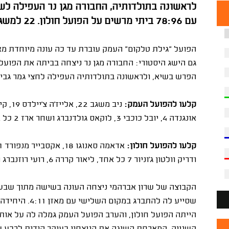
לראשונה בתולדותיה, החבורה מגן נר העפילה לש
עם 78:96 ביתי מרשים על הפועל חולון. 22 למשגב (צילום: אלן שיבר, איגוד הכדורסל)
הפועל "גילת טלקום" העמק עוברת עד כה עונה מיוחדת מאו
הפרש בשיא, ולראשונה בתולדותיה העפילה לחצי גמר גביע
קלעו להפועל העמק:
אונגנדה 4, יובל כוכבי 3, לוקאס גולדנברג ושחר ארז 2 כל אחד, רפי מנקו 1.
קלעו להפועל חולון:
ודריק וולטון ג'וניור 7 כל אחד, ליאור קררה 6, רועי רוזנברג וג'ורדן מקריי 5 כל אחד, יאיר קרביץ 3.
הקבוצה של שרון אברהמי ניצחה העונה בשישה מתוך שבעת
שסייע לה להתברג
הייתה הפועל חולון, והערב הפועל העמק גמלה לה על אות