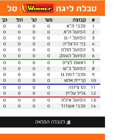
טבלת ליגת
סל
#
קבוצה
מש'
נצ'
הפ'
נק'
1
מכבי ת"א
0
0
0
0
2
הפועל ת"א
0
0
0
0
3
הפועל י-ם
0
0
0
0
4
בני הרצליה
0
0
0
0
5
הפועל חולון
0
0
0
0
6
הפועל העמק
0
0
0
0
7
ראשון לציון
0
0
0
0
8
הפועל ב"ש
0
0
0
0
9
מכבי רמת גן
0
0
0
0
10
קריית אתא
0
0
0
0
11
נס ציונה
0
0
0
0
12
גליל עליון
0
0
0
0
13
הפועל אילת
0
0
0
0
14
מכבי אשדוד
0
0
0
0
לטבלה המלאה