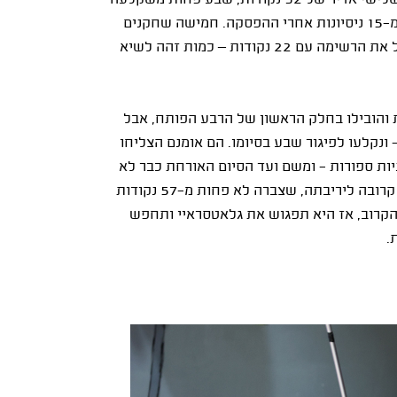
השנייה. המארחת השיגה את הניצחון בעיקר הודות לרבע שלישי אדיר של 32 נקודות, שבע פחות משקלעה
בכול המחצית הראשונה - ובסך הכול צלפה תשע שלשות מ-15 ניסיונות אחרי ההפסקה. חמישה שחקנים
שונים קלעו עבורה בספרות כפולות, כאשר ניב משגב מוביל את הרשימה עם 22 נקודות – כמות זהה לשיא
 והובילו בחלק הראשון של הרבע הפותח, אבל
נקלעו לפיגור שבע בסיומו. הם אומנם הצליחו
ות ספורות - ומשם ועד הסיום האורחת כבר לא
הובילה שוב. במחצית השנייה היא כבר התקשתה להישאר קרובה ליריבתה, שצברה לא פחות מ-57 נקודות
הקרוב, אז היא תפגוש את גלאטסראיי ותחפש