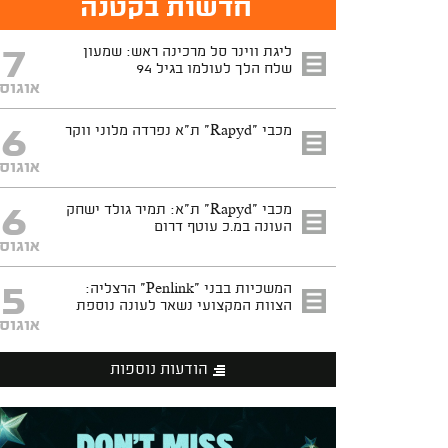
חדשות בקטנה
7
ליגת ווינר סל מרכינה ראש: שמעון
שלח הלך לעולמו בגיל 94
אוגוס
6
מכבי "Rapyd" ת"א נפרדה מלוני ווקר
אוגוס
6
מכבי "Rapyd" ת"א: תמיר גולד ישחק
העונה במ.כ עוטף דרום
אוגוס
5
המשכיות בבני "Penlink" הרצליה:
הצוות המקצועי נשאר לעונה נוספת
אוגוס
הודעות נוספות