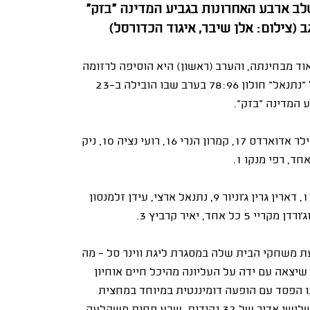
לב ארבע האחרונות בגביע המדינה "בזק"
ד מבחינתה, והערב (ראשון) היא הוסיפה לרזומה
גם הישג היסטורי: החבורה מגן נר ניצחה בביתה את הפועל "נתנאל" חולון 78:96 בערב שבו הובילה ב־23
 המדינה "בזק".
ניב משגב 22, אלייז'ה צ'יילדס 19, קיילר אדוארדס 17, קמרון הנרי 16, רועי נציה 10, ניק
אדאמה סאנוגו 18, אקסבייר מנפורד 11, דארין גרין ג'וניור 9, נתנאל ארצי, עידן זלמנסון
 משחקי הבית שלה במסגרת ליגת ווינר סל - מה
 במקום השלישי עם מאזן 4:11. היחידה שיצאה עם ידה על העליונה מהיכל חיים אוחיון
ו הפסד עם הופעה דומיננטית במיוחד במחצית