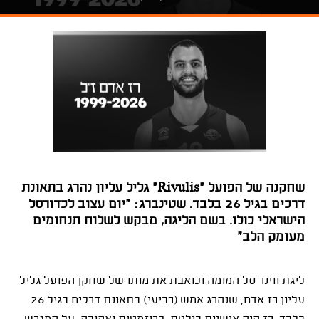
שחקנה של הפועל "Rivulis" גליל עליון נהרג בתאונת
דרכים בגיל 26 בלבד. שטינברג: "יום עצוב לכדורסל
הישראלי כולו. בשם הליגה, מבקש לשלוח תנחומים
מעומק הלב״
ליגת ווינר סל המומה וכואבת את מותו של שחקן הפועל גליל
עליון רז אדם, שנהרג אמש (רביעי) בתאונת דרכים בגיל 26