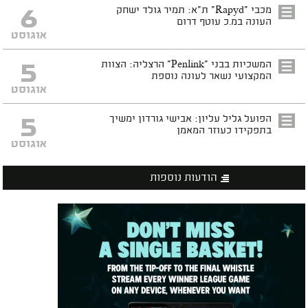
6
מכבי "Rapyd" ת"א: תמיר גולד ישחק
העונה במ.כ עוטף דרום
אוגוסט
5
המשכיות בבני "Penlink" הרצליה: הצוות
המקצועי נשאר לעונה נוספת
אוגוסט
5
הפועל גליל עליון: אבישי גורדון ימשיך
בתפקידו כעוזר המאמן
אוגוסט
הודעות נוספות