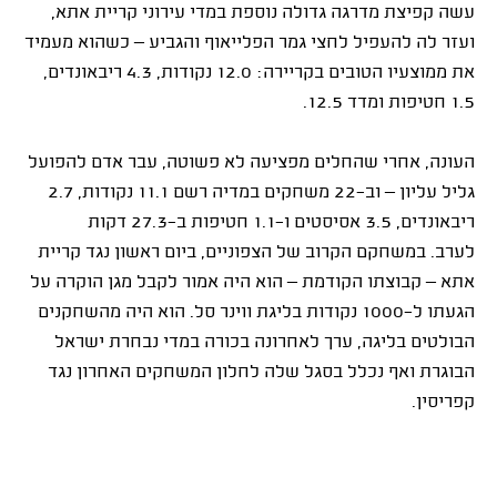
עשה קפיצת מדרגה גדולה נוספת במדי עירוני קריית אתא,
ועזר לה להעפיל לחצי גמר הפלייאוף והגביע – כשהוא מעמיד
את ממוצעיו הטובים בקריירה: 12.0 נקודות, 4.3 ריבאונדים,
1.5 חטיפות ומדד 12.5.
העונה, אחרי שהחלים מפציעה לא פשוטה, עבר אדם להפועל
גליל עליון – וב־22 משחקים במדיה רשם 11.1 נקודות, 2.7
ריבאונדים, 3.5 אסיסטים ו־1.1 חטיפות ב־27.3 דקות
לערב. במשחקם הקרוב של הצפוניים, ביום ראשון נגד קריית
אתא – קבוצתו הקודמת – הוא היה אמור לקבל מגן הוקרה על
הגעתו ל־1000 נקודות בליגת ווינר סל. הוא היה מהשחקנים
הבולטים בליגה, ערך לאחרונה בכורה במדי נבחרת ישראל
הבוגרת ואף נכלל בסגל שלה לחלון המשחקים האחרון נגד
קפריסין.