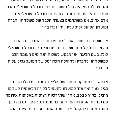
בלבד. רז היה אישיות בולטת, כריזמטית ואהובה, על המגרש
ומחוצה לו. הוא היה קול חשוב בנוף הכדורסל הישראלי, ואדם
שזכור תמיד עם חיוך ענק וכובש. הכדורסל הישראלי איבד
אדם אהוב. אנו משתתפים בצערה הכבד של משפחתו, חבריו
ומועדון הפועל גליל עליון. יהי זכרו ברוך.
ארי שטינברג, יושב ראש ליגת ווינר סל: "התבשרנו בהלם
ובכאב גדול על מותו של רז. זהו יום עצוב לכדורסל הישראלי
כולו. בשם הליגה, אני מבקש לשלוח תנחומים מעומק הלב
למשפחתו, לחבריו ולקהילת הכדורסל של הפועל גליל עליון
ובכלל".
אדם גדל במחלקת הנוער של אליצור נתניה, עלה לבוגרים
בגיל צעיר ואף עזר למועדון להעפיל לליגה הלאומית כשחקן
מוביל. בקיץ 2020, אחרי שתי זכיות רצופות באליפות אירופה
עם נבחרת העתודה הוא חתם בהפועל תל אביב, וגם בה הפך
לאחד מחביבי הקהל. אחרי עונה אחת בעירוני נס ציונה הוא