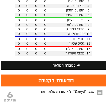
3
הפועל י-ם
0
0
0
0
4
בני הרצליה
0
0
0
0
5
הפועל חולון
0
0
0
0
6
הפועל העמק
0
0
0
0
7
ראשון לציון
0
0
0
0
8
הפועל ב"ש
0
0
0
0
9
מכבי רמת גן
0
0
0
0
10
קריית אתא
0
0
0
0
11
נס ציונה
0
0
0
0
12
גליל עליון
0
0
0
0
13
הפועל אילת
0
0
0
0
14
מכבי אשדוד
0
0
0
0
לטבלה המלאה
חדשות בקטנה
6
מכבי "Rapyd" ת"א נפרדה מלוני ווקר
אוגוסט