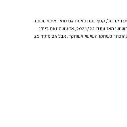
 ווינר סל, קטף כעת כאמור גם תואר אישי מכובד.
הוא הפך לראשון מהפועל ירושלים שזוכה בתואר השחקן השישי מאז עונת 2021/22, אז עשה זאת ג'יילן
אדאמס. רועי הובר אומנם כבר לבש את מדי הירושלמים כשהוכתר לשחקן השישי אשתקד, אבל 24 מתוך 25