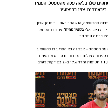
פועל "מידטאון" י־ם, שב־17 מ־20 המשחקים שלו בליגה עלה מהספסל, העמיד
לות המרשימה, הוא הפך לאס של יונתן אלון
ריירה בישראל:
ג'סטין סמית'
, פורוורד הפועל
שלו העונה בליגה על הספסל – אבל זה לא הפריע לו להשפיע
1 משחקים הוא סיים עם ספרות כפולות בנקודות, ובסך הכול העמיד