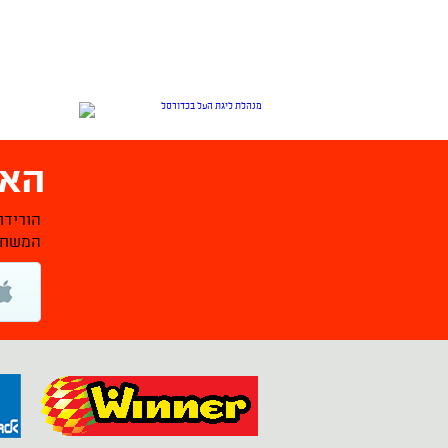
האפ
הורידו
המשחקי