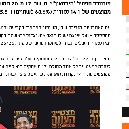
פורוורד ה
ממוצעים של 14.1 נקודות (68.6% לשתיים) ו־5.5 ריבאונדים. צפו בביצועיו
עם האתלטיות הנדירה שלו, השיפור המתמיד בקליעה והיעי
מהספסל – ועכשיו גם יש לו תואר אישי גדול לראשונה בק
"מידטאון" ירושלים, נבחר לשחקן השישי של עונת 2025/26 בליגת ווינר סל.
סמית' בן ה-27 החל 17 מ-20 המשחקים 
לטובה כמעט על כל אחד מתוכם. 7
ממוצעים של 14.1 נקודות (68.6% לשתיים), 5.5 ריבאונדים, 1.1 חטיפות ומדד 17.6 ב-23.2 דקות לערב.