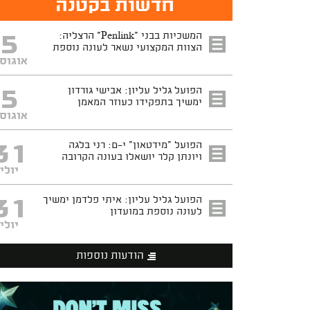
חדשות בקטנה
5
המשכיות בבני "Penlink" הרצליה:
הצוות המקצועי נשאר לעונה נוספת
אוגוס
5
הפועל גליל עליון: אבישי גורדון
ימשיך בתפקידו כעוזר המאמן
אוגוס
31
הפועל "מידטאון" י-ם: רני בלגה
ויונתן קלר יושאלו בעונה הקרובה
יולי
31
הפועל גליל עליון: איתי פלדמן ימשיך
לעונה נוספת במועדון
יולי
הודעות נוספות