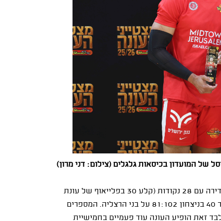
של המועדון בכיסאות גלגלים (צילום: דני מרון)
במהלך העונה רשם סמית' שיאי קריירה במסגרת הליגה הסדירה עם 28 נקודות (קלע 30 בפלייאוף של עונת
202324, אז עוד שיחק בהפועל חולון), 15 ריבאונדים ומדד 40 בניצחון 81:102 על בני הרצליה. המספרים
 הללו זיכו אותו בתואר שחקן המחזור ה-18, ומלבד זאת הופיע העונה עוד פעמיים בחמישיית