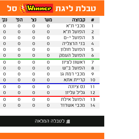
טבלת ליגת
סל
#
קבוצה
מש'
נצ'
הפ'
נק'
1
מכבי ת"א
0
0
0
0
2
הפועל ת"א
0
0
0
0
3
הפועל י-ם
0
0
0
0
4
בני הרצליה
0
0
0
0
5
הפועל חולון
0
0
0
0
6
הפועל העמק
0
0
0
0
7
ראשון לציון
0
0
0
0
8
הפועל ב"ש
0
0
0
0
9
מכבי רמת גן
0
0
0
0
10
קריית אתא
0
0
0
0
11
נס ציונה
0
0
0
0
12
גליל עליון
0
0
0
0
13
הפועל אילת
0
0
0
0
14
מכבי אשדוד
0
0
0
0
לטבלה המלאה