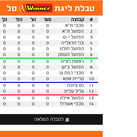
טבלת ליגת
סל
#
קבוצה
מש'
נצ'
הפ'
נק'
1
מכבי ת"א
0
0
0
0
2
הפועל ת"א
0
0
0
0
3
הפועל י-ם
0
0
0
0
4
בני הרצליה
0
0
0
0
5
הפועל חולון
0
0
0
0
6
הפועל העמק
0
0
0
0
7
ראשון לציון
0
0
0
0
8
הפועל ב"ש
0
0
0
0
9
מכבי רמת גן
0
0
0
0
10
קריית אתא
0
0
0
0
11
נס ציונה
0
0
0
0
12
גליל עליון
0
0
0
0
13
הפועל אילת
0
0
0
0
14
מכבי אשדוד
0
0
0
0
לטבלה המלאה