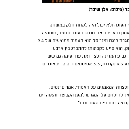
 (צילום: אלן שיבר)
 העונה ולא יכול היה לקחת חלק במשחקי
מון והאריכה את חוזהו בעונה נוספת, שתהיה
השלישית שלו במועדון מהשרון. ב-17 משחקים העונה במסגרת ליגת ווינר סל הוא העמיד ממוצעים של 9.4
 ו-4.1 אסיסטים ב-27.4 דקות למשחק. הוא סייע לקבוצתו להתברג בין ארבע
 גביע המדינה ולצד זאת ערך עימה גם שש
הופעות בשלב הבתים של ליגת האלופות – שם תרם בממוצע 9.3 נקודות, 3.3 אסיסטים ו-2.2 ריבאונדים
לצוות המאמנים על האמון", אמר פרנסיס,
יך להילחם על המגרש למען הקבוצה והאוהדים
בוצה בשנתיים האחרונות".