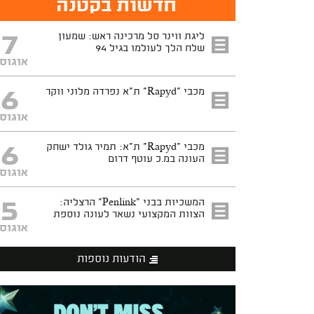
חדשות בקטנה
7
ליגת ווינר סל מרכינה ראש: שמעון
שלח הלך לעולמו בגיל 94
אוגוס
6
מכבי "Rapyd" ת"א נפרדה מלוני ווקר
אוגוס
6
מכבי "Rapyd" ת"א: תמיר גולד ישחק
העונה במ.כ עוטף דרום
אוגוס
5
המשכיות בבני "Penlink" הרצליה:
הצוות המקצועי נשאר לעונה נוספת
אוגוס
הודעות נוספות