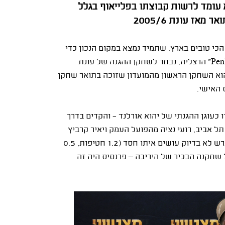
"Penlink" הרצליה, שלא עומד לרשות קבוצתו בפלייאוף בגלל
אז עונת 2005/6
הכי טובים בארץ, שתמיד נמצא במקום הנכון כדי
Pen
" הרצליה, נבחר לשחקן ההגנה של עונת
2025 בליגת ווינר סל בחסות "חבר". הגארד בן ה-30 הוא השחקן הראשון מהמועדון שזוכה בתואר שחקן
 כעוגן ההגנתי של יהוא אורלנד - והקדים בדרך
 תל אביב, רועי נציה מהפועל העמק ויאיר קרביץ
מהפועל חולון. הממוצעים של הגארד בצד ההגנתי של המגרש לא בדיוק עושים איתו חסד (1.2 חטיפות, 0.5
שחקנה הבכיר של היריבה – פרנסיס היה זה