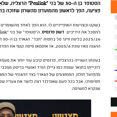
הסטופר בן ה-30 של בני 
פציעה, הפך לראשון מהמועדון מהשרון שזוכה בתואר מ
בשקט ובצניעות האופייניים לו, הוא הפך לאחד מהשומרים 
לתסכל את היריבים:
דשון פרנסיס
, ה"סטופר" של בני "
link
/26
ההגנה מאז עונת 2005/6, אז אוסמאן סיסה קטף את הפרס האישי.
בעונתו השנייה בהרצליה, פרנסיס קיבע עוד יותר את מעמדו
לזכייתו בתואר שמות כמו ג'יילן הורד ואושיי בריסט ממכבי
חסימות), אבל בכל פעם שאורלנד רצה להצר את צעדיו של 
שנקרא למשימה.