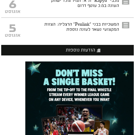
6
מכבי "Rapyd" ת"א: תמיר גולד ישחק
העונה במ.כ עוטף דרום
אוגוסט
5
המשכיות בבני "Penlink" הרצליה: הצוות
המקצועי נשאר לעונה נוספת
אוגוסט
הודעות נוספות