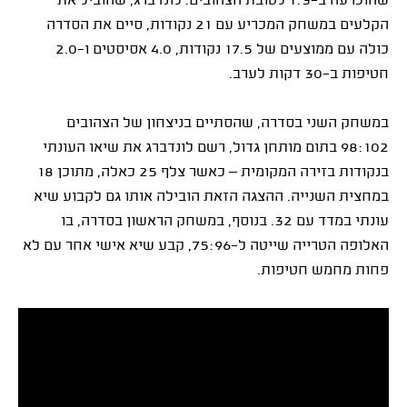
שהוכרעה ב-1:3 לטובת הצהובים. לונדברג, שהוביל את
הקלעים במשחק המכריע עם 21 נקודות, סיים את הסדרה
כולה עם ממוצעים של 17.5 נקודות, 4.0 אסיסטים ו-2.0
חטיפות ב-30 דקות לערב.
במשחק השני בסדרה, שהסתיים בניצחון של הצהובים
98:102 בתום מותחן גדול, רשם לונדברג את שיאו העונתי
בנקודות בזירה המקומית – כאשר צלף 25 כאלה, מתוכן 18
במחצית השנייה. ההצגה הזאת הובילה אותו גם לקבוע שיא
עונתי במדד עם 32. בנוסף, במשחק הראשון בסדרה, בו
האלופה הטרייה שייטה ל-75:96, קבע שיא אישי אחר עם לא
פחות מחמש חטיפות.