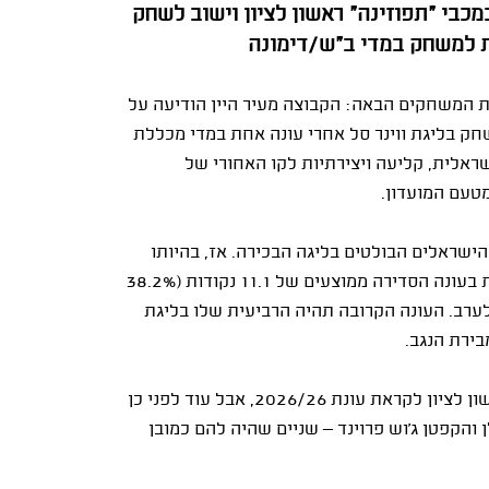
ת במכללות, הגארד בן ה-23 חתם במכבי "תפוזינה" ראשון לציון וישוב לשחק
ת המשחקים הבאה: הקבוצה מעיר היין הודיעה על
ראלית, קליעה ויצירתיות לקו האחורי של
טעם המועדון.
ה ציפר מהישראלים הבולטים בליגה הבכירה. אז, בהיותו
שחקנה של הפועל באר שבע/דימונה, העמיד ב-24 הופעות בעונה הסדירה ממוצעים של 11.1 נקודות (38.2%
2.0 ריבאונדים ו-1.4 חטיפות ב-19.7 דקות לערב. העונה הקרובה תהיה הרביעית שלו בליגת
בירת הנגב.
ציפר הוא כאמור ההחתמה החדשה הראשונה של מכבי ראשון לציון לקראת עונת 2026/26, אבל עוד לפני כן
והקפטן ג'וש פרוינד – שניים שהיה להם כמובן