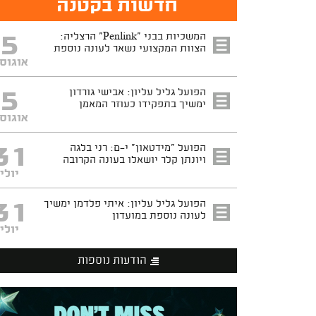
חדשות בקטנה
5
המשכיות בבני "Penlink" הרצליה:
הצוות המקצועי נשאר לעונה נוספת
אוגוס
5
הפועל גליל עליון: אבישי גורדון
ימשיך בתפקידו כעוזר המאמן
אוגוס
31
הפועל "מידטאון" י-ם: רני בלגה
ויונתן קלר יושאלו בעונה הקרובה
יולי
31
הפועל גליל עליון: איתי פלדמן ימשיך
לעונה נוספת במועדון
יולי
הודעות נוספות