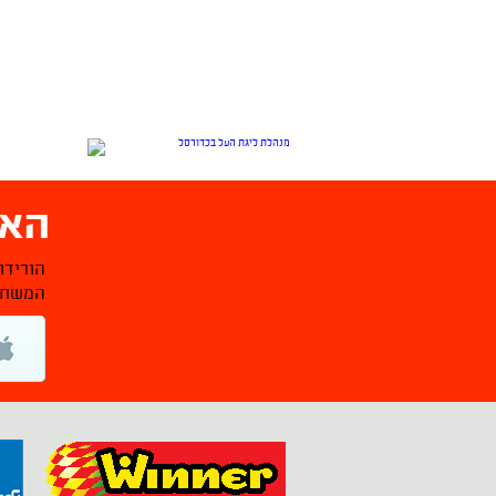
האפ
הורידו
המשחקי