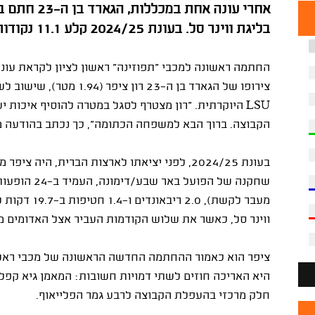
אחרי עונה אח
בליגת ווינר סל. בעונת 2024/25 קלע 11.1 נקודות למשחק במדי ב"ש/דימונה
החתמה ראשונה למכבי "תפוזינה" ראשון לציון לקראת עונ
צירופו של הגארד בן ה-23 רון ציפר (1.94 מטר), שישוב לשחק בליגת ווינר סל אחרי עונה אחת במדי מכללת
LSU
היוקרתית. "רון מצטרף לסגל במטרה להוסיף איכות יש
הקבוצה. ברוך הבא למשפחה הכתומה", כך נכתב בהודעה מ
בעונת 2024/25, לפני יציאתו לארצות הברית, הי
מעבר לקשת), 
ווינר סל, כאשר את שלוש הקודמות העביר אצל האדומים מ
היא האריכה חוזים לשתי דמויות חשובות: המאמן גיא קפלן 
חלק מרכזי בהעפלת הקבוצה לרבע גמר הפלייאוף.