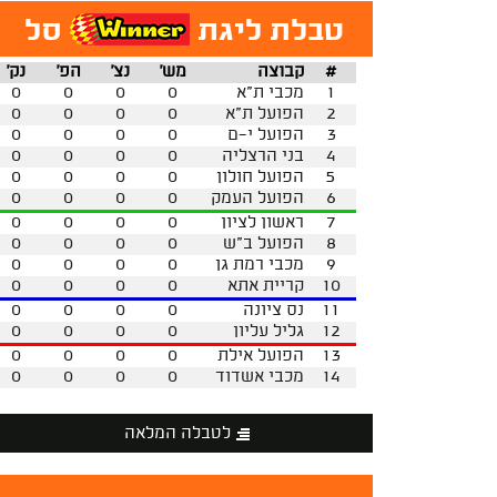
טבלת ליגת
סל
#
קבוצה
מש'
נצ'
הפ'
נק'
1
מכבי ת"א
0
0
0
0
2
הפועל ת"א
0
0
0
0
3
הפועל י-ם
0
0
0
0
4
בני הרצליה
0
0
0
0
5
הפועל חולון
0
0
0
0
6
הפועל העמק
0
0
0
0
7
ראשון לציון
0
0
0
0
8
הפועל ב"ש
0
0
0
0
9
מכבי רמת גן
0
0
0
0
10
קריית אתא
0
0
0
0
11
נס ציונה
0
0
0
0
12
גליל עליון
0
0
0
0
13
הפועל אילת
0
0
0
0
14
מכבי אשדוד
0
0
0
0
לטבלה המלאה