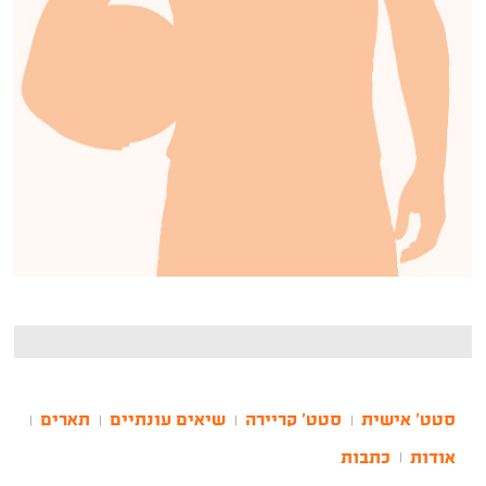
סטט' אישית
סטט' קריירה
שיאים עונתיים
תארים
|
|
|
|
אודות
כתבות
|