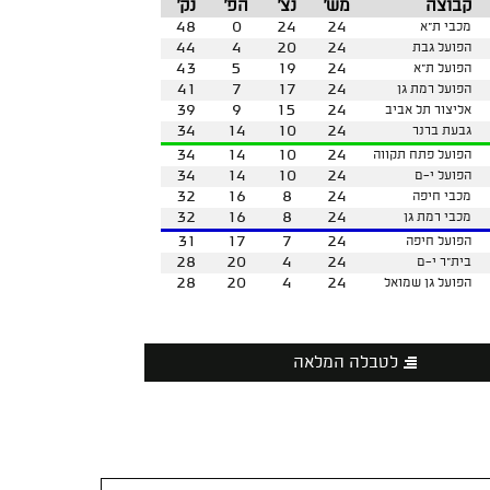
קבוצה
מש'
נצ'
הפ'
נק'
48
0
24
24
מכבי ת"א
44
4
20
24
הפועל גבת
43
5
19
24
הפועל ת"א
41
7
17
24
הפועל רמת גן
39
9
15
24
אליצור תל אביב
34
14
10
24
גבעת ברנר
34
14
10
24
הפועל פתח תקווה
34
14
10
24
הפועל י-ם
32
16
8
24
מכבי חיפה
32
16
8
24
מכבי רמת גן
31
17
7
24
הפועל חיפה
28
20
4
24
בית"ר י-ם
28
20
4
24
הפועל גן שמואל
לטבלה המלאה