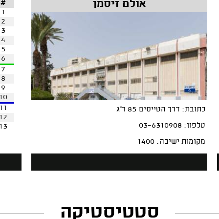
אולם זיסמן
#
1
2
3
4
5
6
7
8
9
10
11
כתובת: דרך הטייסים 85 ר''ג
12
טלפון: 03-6310908
13
מקומות ישיבה: 1400
סטטיסטיקה