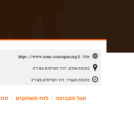
אתר:
https://www.ironi-ramatgan.org.il
כתובת אולם: דרך הטייסים 85 ר''ג
כתובת משרד: דרך הטייסים 85 ר''ג
סגל הקבוצה
לוח משחקים
סטט
|
|