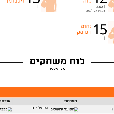
לז'ה
זילברמן
|
| 2.02
30/12/1948
15
נחום
וינרסקי
|
לוח משחקים
1975-76
מארחת
אורחת
הפועל י-ם