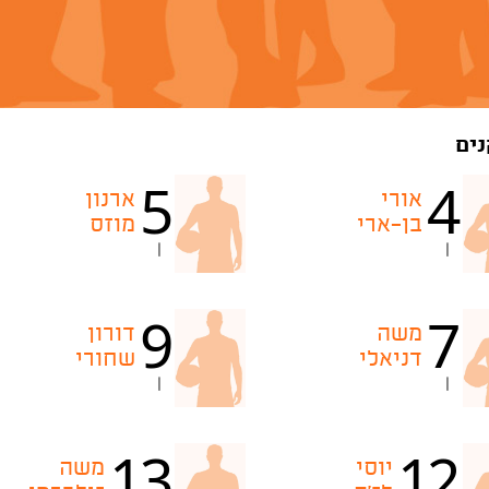
ים
5
4
אורי
ארנון
בן-ארי
מוזס
|
|
9
7
משה
דורון
דניאלי
שחורי
|
|
13
12
יוסי
משה