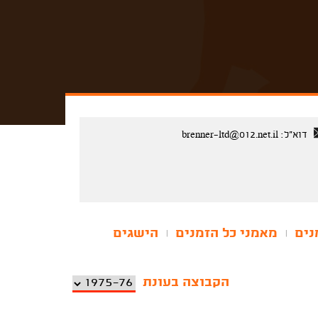
דוא"ל:
brenner-ltd@012.net.il
נים
מאמני כל הזמנים
הישגים
|
|
הקבוצה בעונת