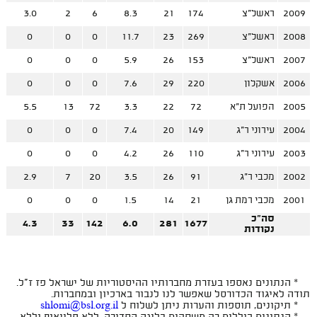
2009
ראשל"צ
174
21
8.3
6
2
3.0
2008
ראשל"צ
269
23
11.7
0
0
0
2007
ראשל"צ
153
26
5.9
0
0
0
2006
אשקלון
220
29
7.6
0
0
0
2005
הפועל ת"א
72
22
3.3
72
13
5.5
2004
עירוני ר"ג
149
20
7.4
0
0
0
2003
עירוני ר"ג
110
26
4.2
0
0
0
2002
מכבי ר"ג
91
26
3.5
20
7
2.9
2001
מכבי רמת גן
21
14
1.5
0
0
0
סה"כ
4.3
33
142
6.0
281
1677
נקודות
* הנתונים נאספו בעזרת מחברותיו ההיסטוריות של ישראל פז ז"ל.
תודה לאיגוד הכדורסל שאפשר לנו לנבור בארכיון ובמחברות.
* תיקונים, תוספות והערות ניתן לשלוח ל
shlomi@bsl.org.il
* הנתונים כוללים רק משחקים בליגה הסדירה, ללא פלייאוף וללא