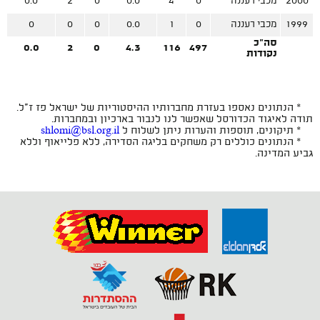
2000
מכבי רעננה
0
4
0.0
0
2
0.0
1999
מכבי רעננה
0
1
0.0
0
0
0
סה"כ
0.0
2
0
4.3
116
497
נקודות
* הנתונים נאספו בעזרת מחברותיו ההיסטוריות של ישראל פז ז"ל.
תודה לאיגוד הכדורסל שאפשר לנו לנבור בארכיון ובמחברות.
* תיקונים, תוספות והערות ניתן לשלוח ל
shlomi@bsl.org.il
* הנתונים כוללים רק משחקים בליגה הסדירה, ללא פלייאוף וללא
גביע המדינה.