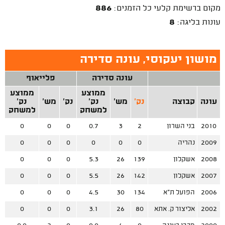
מקום ברשימת קלעי כל הזמנים:
886
עונות בליגה:
8
מושון יעקוסי, עונה סדירה
עונה סדירה
פלייאוף
ממוצע
ממוצע
עונה
קבוצה
נק'
מש'
נק'
נק'
מש'
נק'
למשחק
למשחק
2010
בני השרון
2
3
0.7
0
0
0
2009
נהריה
0
0
0
0
0
0
2008
אשקלון
139
26
5.3
0
0
0
2007
אשקלון
142
26
5.5
0
0
0
2006
הפועל ת"א
134
30
4.5
0
0
0
2002
אליצור ק. אתא
80
26
3.1
0
0
0