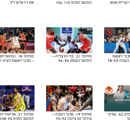
ני קריית אתא
הפועל חולון 104:110
את רז אדם ז"ל
ר 26: מכבי ראשון
מחזור 21: בני הרצליה –
מחזור 18: הפועל
ננה 78:93
הפועל העמק 94:96
- מכבי ראשון לציון 76:91
דאבל אפ - פרק 62: שרפי
מחזור 19: מכבי רעננה –
מחזור 21: אליצור 
ל
עירוני נס ציונה 70:92
הפועל חולון 108:95