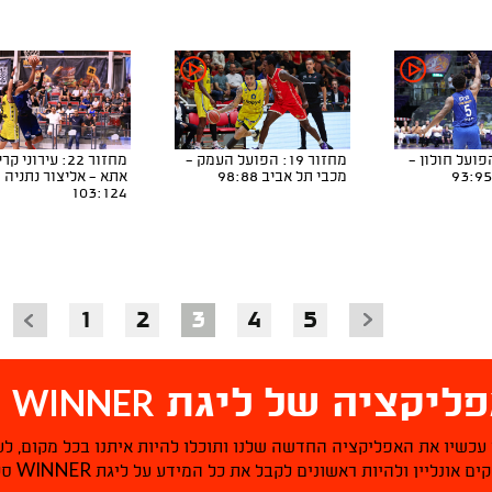
ר 23: הפועל חולון -
מחזור 19: הפועל העמק -
מחזור 22: עירוני ק
מכבי תל אביב 98:88
אתא - אליצור נתניה
103:124
1
2
3
4
5
WINNER
ליקציה של ליגת
ס
 עכשיו את האפליקציה החדשה שלנו ותוכלו להיות איתנו בכל מקום, לע
WINNER
ם אונליין ולהיות ראשונים לקבל את כל המידע על ליגת
סל