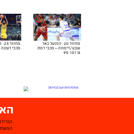
מחזור 20: הפועל באר
מחזו
שבע/דימונה – מכבי רמת
מכבי רעננה 93:95
גן 95:101
האפ
הורידו
המשחקי