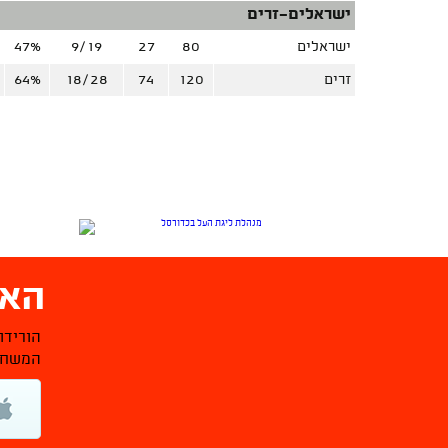
ישראלים-זרים
ישראלים
80
27
9/19
47%
זרים
120
74
18/28
64%
האפ
הורידו
המשחקי