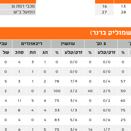
13
16
מכבי רמת גן
28
27
הפועל ב"ש
מוליק ברנר
)
3 נק'
עונשין
ריבאונדים
עבי
%
זרק/קלע
%
זרק/קלע
%
הג
הת
סהכ
של
0
4
3
1
0
0/0
0
0/0
0
0
1
1
0
0
0/0
0
0/0
0
5
3
1
2
78
7/9
0
0/4
57
2
2
0
2
100
2/2
40
2/5
50
4
11
5
6
75
3/4
0
0/2
60
3
8
4
4
33
1/3
0
0/0
75
0
4
0
4
83
5/6
0
0/6
25
3
6
1
5
75
3/4
14
1/7
0