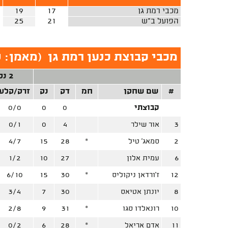
מכבי רמת גן
17
19
הפועל ב"ש
21
25
מכבי קבוצת כנען רמת גן
(
מאמן: ש
2 נק'
#
שם שחקן
חמ
דק
נק
זרק/קלע
קבוצתי
0
0
0/0
3
אור שילר
4
0
0/1
2
סמאג' טיל
*
28
15
4/7
6
עמית אלון
27
10
1/2
12
ז'ורדאן ניקוליס
*
30
15
6/10
8
יונתן אטיאס
30
7
3/4
10
רונאלדו סגו
*
31
9
2/8
11
אדם אריאל
*
28
6
0/2