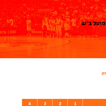
פועל ב"ש
ק
4
3
2
1