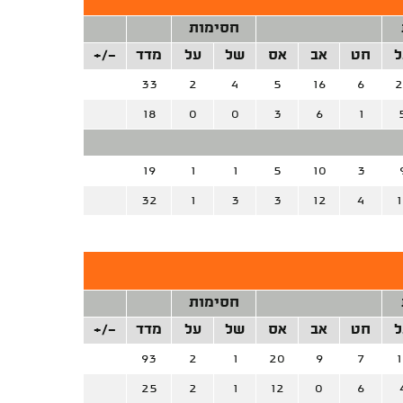
חסימות
ל
חט
אב
אס
של
על
מדד
+/-
33
2
4
5
16
6
2
18
0
0
3
6
1
19
1
1
5
10
3
32
1
3
3
12
4
1
חסימות
ל
חט
אב
אס
של
על
מדד
+/-
93
2
1
20
9
7
1
25
2
1
12
0
6