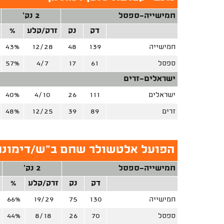
חמישייה-ספסל
2 נק'
דק
נק
זרק/קלע
%
חמישייה
139
48
12/28
43%
ספסל
61
17
4/7
57%
ישראלים-זרים
ישראלים
111
26
4/10
40%
זרים
89
39
12/25
48%
הפועל אלטשולר שחם ב"ש/דימונה
חמישייה-ספסל
2 נק'
דק
נק
זרק/קלע
%
חמישייה
130
75
19/29
66%
ספסל
70
26
8/18
44%