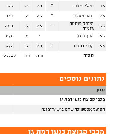
16
סי.ג'יי אלבי
*
28
25
6/7
24
יואב ויטלם
*
25
2
1/3
מייקל פוסטר
6/10
16
26
*
35
ג'וניור
55
מתן פוגל
2
0
0/0
93
קודי דמפס
*
28
16
4/6
סה"כ
200
101
27/47
נתונים נוספים
נתון
מכבי קבוצת כנען רמת גן
הפועל אלטשולר שחם ב"ש/דימונה
מכבי קבוצת כנען רמת גן