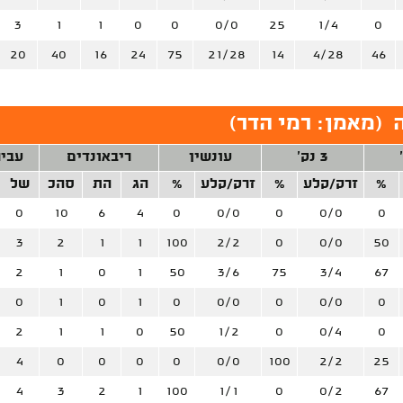
3
1
1
0
0
0/0
25
1/4
0
20
40
16
24
75
21/28
14
4/28
46
(
מאמן: רמי הדר
)
3 נק'
עונשין
ריבאונדים
עביר
%
זרק/קלע
%
זרק/קלע
%
הג
הת
סהכ
של
0
10
6
4
0
0/0
0
0/0
0
3
2
1
1
100
2/2
0
0/0
50
2
1
0
1
50
3/6
75
3/4
67
0
1
0
1
0
0/0
0
0/0
0
2
1
1
0
50
1/2
0
0/4
0
4
0
0
0
0
0/0
100
2/2
25
4
3
2
1
100
1/1
0
0/2
67