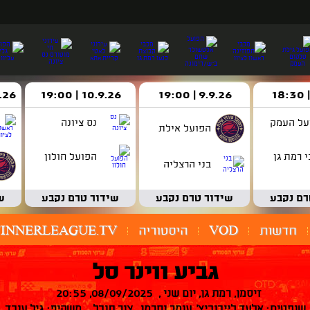
9.9.26 | 19:00
10.9.26 | 19:00
14.9.26 
על העמק
נס ציונה
הפועל אילת
 רמת גן
הפועל חולון
בני הרצליה
רם נקבע
שידור טרם נקבע
שידור טרם נקבע
ש
חדשות
VOD
היסטוריה
INNERLEAGUE.TV
גביע ווינר סל
זיסמן, רמת גן, יום שני , 08/09/2025, 20:55
שופטים: אלעד לייבוביץ', עומר וסרמן , צור תובל משקיף: גיל עובד