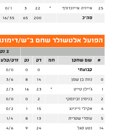
25
אייזיה אייזנדורף
*
22
3
0/1
סה"כ
200
65
16/35
הפועל אלטשולר שחם ב"ש/דימונה
2 נק'
#
שם שחקן
חמ
דק
נק
זרק/קלע
קבוצתי
0
0
0/0
0
נווה בן שמן
14
8
3/6
1
ג'יילן טייט
*
23
16
2/3
2
בנימין זבינסקי
2
0
0/0
4
אקילי ויינינג
15
1
0/2
5
עופרי שטרית
13
8
1/4
14
נטע סגל
24
9
4/6