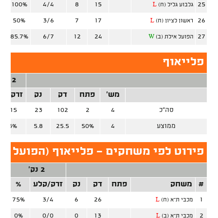
100%
4/4
8
15
25
גלבוע גליל (ח)
L
50%
3/6
7
17
26
ראשון לציון (ח)
L
85.7%
6/7
12
24
27
הפועל אילת (ב)
W
פלייאוף
2 נק'
מש'
פתח
דק
נק
זרק/קל
סה"כ
4
2
102
23
11/15
ממוצע
4
50%
25.5
5.8
73.3%
פירוט לפי משחקים - פלייאוף (הפועל ת"
2 נק'
#
משחק
פתח
דק
נק
זרק/קלע
%
ז
75%
3/4
6
26
1
מכבי ת"א (ח)
L
0%
0/0
0
13
2
מכבי ת"א (ב)
L