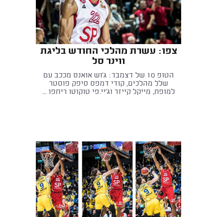
צפו: עשרת מהלכי החודש בליגת
ווינר סל
הטופ 10 של דצמבר: ג'וש אואנס מככב עם
שלל מהלכים, קודי דמפס סיפק פוסטר
למופת, מייקל קייזר וג'יי.פי טוקוטו ריחפו ...