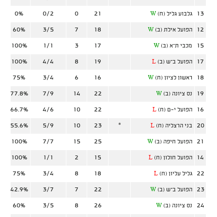
0%
0/2
0
21
13
גלבוע גליל (ח)
W
60%
3/5
7
18
12
הפועל אילת (ב)
W
100%
1/1
3
17
15
מכבי ת"א (ב)
W
100%
4/4
8
19
17
הפועל ב"ש (ב)
L
75%
3/4
6
16
18
ראשון לציון (ח)
W
77.8%
7/9
14
22
19
נס ציונה (ב)
W
66.7%
4/6
10
22
16
הפועל י-ם (ח)
L
55.6%
5/9
10
23
*
20
בני הרצליה (ח)
L
100%
7/7
15
25
21
הפועל חיפה (ב)
W
100%
1/1
2
15
14
הפועל חולון (ח)
L
75%
3/4
8
18
22
גליל עליון (ח)
L
42.9%
3/7
7
22
23
הפועל ב"ש (ב)
W
60%
3/5
8
26
24
נס ציונה (ב)
W