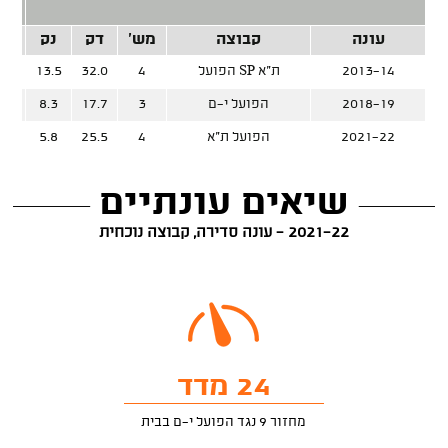
2 נק
עונה
קבוצה
מש'
דק
נק
זרק
2013-14
הפועל SP ת"א
4
32.0
13.5
%
2018-19
הפועל י-ם
3
17.7
8.3
%
2021-22
הפועל ת"א
4
25.5
5.8
%
שיאים עונתיים
2021-22 - עונה סדירה, קבוצה נוכחית
24 מדד
מחזור 9 נגד הפועל י-ם בבית