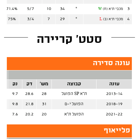
71.4%
5/7
10
34
*
3
מכבי ת"א (ח)
W
75%
3/4
7
29
*
4
מכבי ת"א (ב)
L
סטט' קריירה
עונה סדירה
2 נק
עונה
קבוצה
מש'
דק
נק
זרק
2013-14
הפועל SP ת"א
28
28.6
9.7
%
2018-19
הפועל י-ם
31
21.8
9.8
%
2021-22
הפועל ת"א
20
20.2
7.6
%
פלייאוף