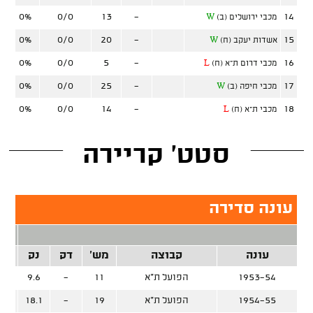
0%
0/0
13
-
14
מכבי ירושלים (ב)
W
0%
0/0
20
-
15
אשדות יעקב (ח)
W
0%
0/0
5
-
16
מכבי דרום ת"א (ח)
L
0%
0/0
25
-
17
מכבי חיפה (ב)
W
0%
0/0
14
-
18
מכבי ת"א (ח)
L
סטט' קריירה
עונה סדירה
2 נק
עונה
קבוצה
מש'
דק
נק
זרק
1953-54
הפועל ת"א
11
-
9.6
1954-55
הפועל ת"א
19
-
18.1