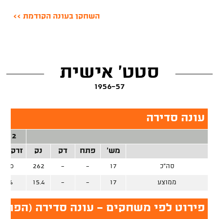
השחקן בעונה הקודמת >>
סטט' אישית
1956-57
עונה סדירה
2 נק'
מש'
פתח
דק
נק
זרק/קל
סה"כ
17
-
-
262
0/0
ממוצע
17
-
-
15.4
0%
פירוט לפי משחקים - עונה סדירה (הפועל 