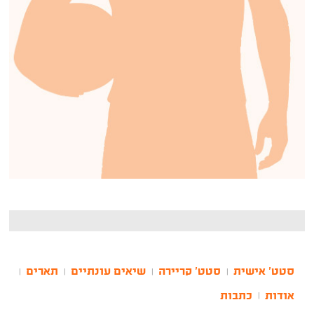
סטט' אישית
סטט' קריירה
שיאים עונתיים
תארים
|
|
|
|
אודות
כתבות
|